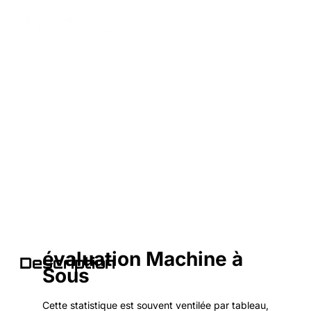
évaluation Machine à Sous
évaluation Machine à
Description
Sous
Cette statistique est souvent ventilée par tableau,