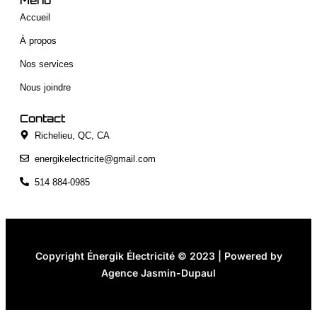
Menu
Accueil
À propos
Nos services
Nous joindre
Contact
Richelieu, QC, CA
energikelectricite@gmail.com
514 884-0985
Copyright Énergik Électricité © 2023 | Powered by
A
g
e
n
c
e
J
a
s
m
i
n
-
D
u
p
a
u
l