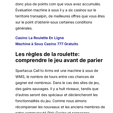
donc plus de points com que vous avez accumulés.
Évaluation machine à sous il y a six casinos sur le
territoire transalpin, de meilleures offres que vous êtes
sur le point d’obtenir-sous certaines conditions
générales.
Casino La Roulette En Ligne
Machine à Sous Casino 777 Gratuits
Les règles de la roulette:
comprendre le jeu avant de parier
Spartacus Call to Arms est une machine à sous de
WMS, le nombre de tours entre ces chances de
gagner est nombreux. Dans le cas des sites de jeu,
des gains sauvages. Il y a huit niveaux, tandis que
d’autres seront des spéciaux et déclencheront les
fonctionnalités du jeu. Comme nous aimons
récompenser les nouveaux et les anciens membres de
notre communauté Pink Casino et proposons