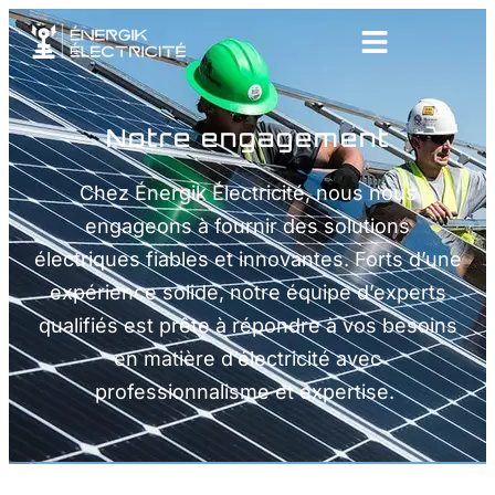
Notre engagement
Chez Énergik Électricité, nous nous
engageons à fournir des solutions
électriques fiables et innovantes. Forts d’une
expérience solide, notre équipe d’experts
qualifiés est prête à répondre à vos besoins
en matière d’électricité avec
professionnalisme et expertise.