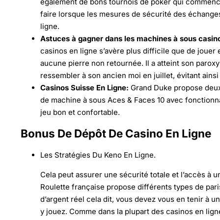
également de bons tournois de poker qui commencen
faire lorsque les mesures de sécurité des échanges
ligne.
Astuces à gagner dans les machines à sous casin
casinos en ligne s’avère plus difficile que de jouer
aucune pierre non retournée. Il a atteint son paro
ressembler à son ancien moi en juillet, évitant ains
Casinos Suisse En Ligne:
Grand Duke propose deux j
de machine à sous Aces & Faces 10 avec fonctionnal
jeu bon et confortable.
Bonus De Dépôt De Casino En Ligne
Les Stratégies Du Keno En Ligne.
Cela peut assurer une sécurité totale et l’accès à u
Roulette française propose différents types de par
d’argent réel cela dit, vous devez vous en tenir à 
y jouez. Comme dans la plupart des casinos en lign