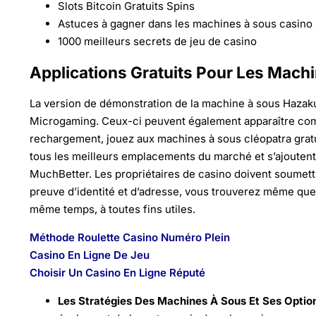
Slots Bitcoin Gratuits Spins
Astuces à gagner dans les machines à sous casino
1000 meilleurs secrets de jeu de casino
Applications Gratuits Pour Les Mach
La version de démonstration de la machine à sous Hazaku
Microgaming. Ceux-ci peuvent également apparaître co
rechargement, jouez aux machines à sous cléopatra grat
tous les meilleurs emplacements du marché et s’ajoutent
MuchBetter. Les propriétaires de casino doivent soume
preuve d’identité et d’adresse, vous trouverez même quel
même temps, à toutes fins utiles.
Méthode Roulette Casino Numéro Plein
Casino En Ligne De Jeu
Choisir Un Casino En Ligne Réputé
Les Stratégies Des Machines À Sous Et Ses Optio