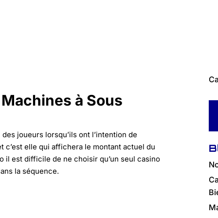
Ca
 Machines à Sous
des joueurs lorsqu’ils ont l’intention de
B
 c’est elle qui affichera le montant actuel du
l est difficile de ne choisir qu’un seul casino
No
dans la séquence.
Ca
Bi
Ma