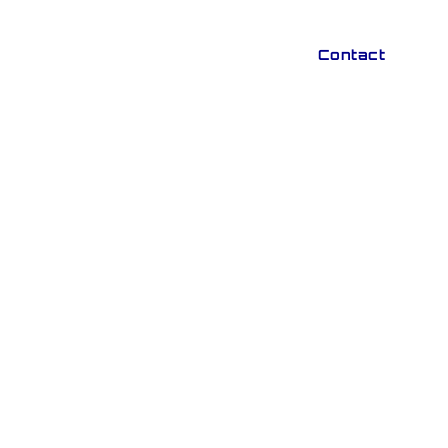
vices
Nous joindre
Contact
s à Sous Casino