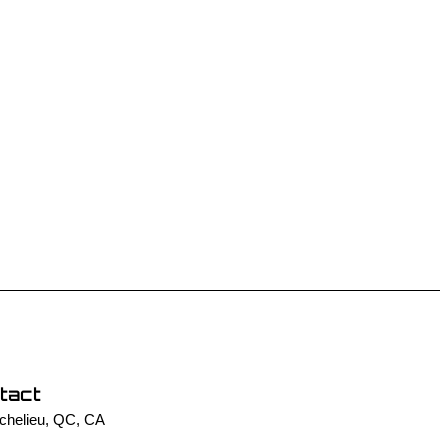
tact
chelieu, QC, CA