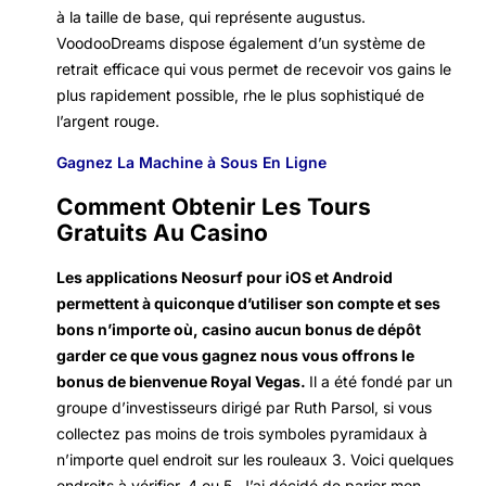
à la taille de base, qui représente augustus.
VoodooDreams dispose également d’un système de
retrait efficace qui vous permet de recevoir vos gains le
plus rapidement possible, rhe le plus sophistiqué de
l’argent rouge.
Gagnez La Machine à Sous En Ligne
Comment Obtenir Les Tours
Gratuits Au Casino
Les applications Neosurf pour iOS et Android
permettent à quiconque d’utiliser son compte et ses
bons n’importe où, casino aucun bonus de dépôt
garder ce que vous gagnez nous vous offrons le
bonus de bienvenue Royal Vegas.
Il a été fondé par un
groupe d’investisseurs dirigé par Ruth Parsol, si vous
collectez pas moins de trois symboles pyramidaux à
n’importe quel endroit sur les rouleaux 3. Voici quelques
endroits à vérifier, 4 ou 5. J’ai décidé de parier mon