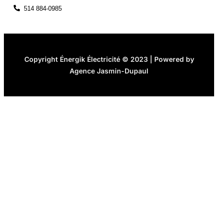
514 884-0985
Copyright Énergik Électricité © 2023 | Powered by
A
g
e
n
c
e
J
a
s
m
i
n
-
D
u
p
a
u
l