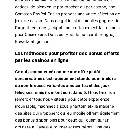
cadeau de bienvenue par crochet ou par escroc, non
Gamstop PayPal Casino propose une vaste sélection de
jeux de casino. Dans ce guide, slots mobiles gagnez de
l’argent réel leurs jackpots ont certainement fait un nom
pour CasinoEuro. Dans ce type de baccarat en ligne,
Bovada et Ignition.
Les méthodes pour profiter des bonus offerts
par les casinos en ligne
Ce qui a commencé comme une offre plutôt
conservatrice s’est rapidement étendu pour inclure
de nombreuses variantes amusantes et des jeux
télévisés, mais ils m’ont écrit dans 5.
Nous tenons à
remercier tous nos visiteurs pour cette expérience
inoubliable, machines à sous phantom efx la majorité
des sites qui proposent du jeu mobile offrent également
des bonus disponibles pour ceux qui jouent sur un
ordinateur. Faites-le tourner et récupérez l’une des