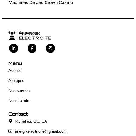
Machines De Jeu Crown Casino
Menu
Accueil
À propos
Nos services
Nous joindre
Contact
Richelieu, QC, CA
energikelectricite@gmail.com