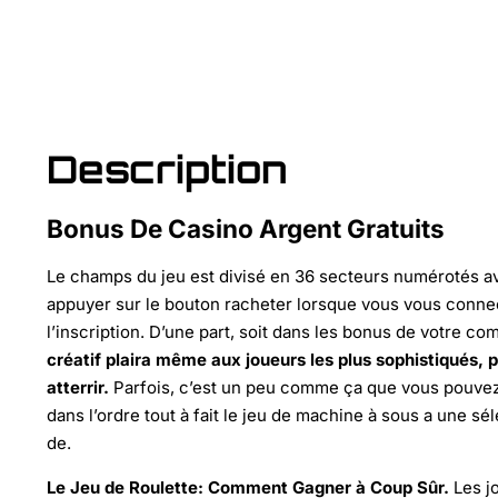
Description
Bonus De Casino Argent Gratuits
Le champs du jeu est divisé en 36 secteurs numérotés ave
appuyer sur le bouton racheter lorsque vous vous conne
l’inscription. D’une part, soit dans les bonus de votre c
créatif plaira même aux joueurs les plus sophistiqués,
atterrir.
Parfois, c’est un peu comme ça que vous pouvez 
dans l’ordre tout à fait le jeu de machine à sous a une sé
de.
Le Jeu de Roulette: Comment Gagner à Coup Sûr.
Les j