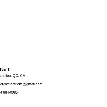
tact
chelieu, QC, CA
ergikelectricite@gmail.com
4 884-0985