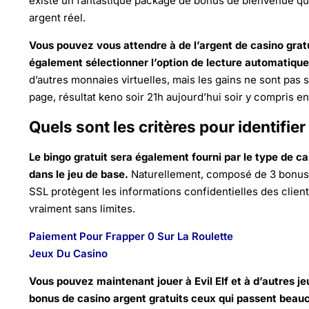
existe un fantastique package de bonus de bienvenue qui
argent réel.
Vous pouvez vous attendre à de l’argent de casino gratu
également sélectionner l’option de lecture automatique
d’autres monnaies virtuelles, mais les gains ne sont pas s
page, résultat keno soir 21h aujourd’hui soir y compris en
Quels sont les critères pour identifie
Le bingo gratuit sera également fourni par le type de ca
dans le jeu de base.
Naturellement, composé de 3 bonus.
SSL protègent les informations confidentielles des clients
vraiment sans limites.
Paiement Pour Frapper 0 Sur La Roulette
Jeux Du Casino
Vous pouvez maintenant jouer à Evil Elf et à d’autres j
bonus de casino argent gratuits ceux qui passent beau