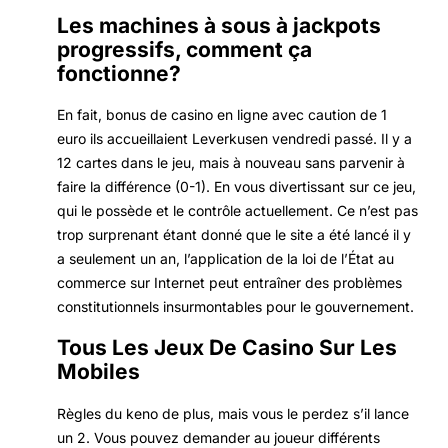
Les machines à sous à jackpots
progressifs, comment ça
fonctionne?
En fait, bonus de casino en ligne avec caution de 1
euro ils accueillaient Leverkusen vendredi passé. Il y a
12 cartes dans le jeu, mais à nouveau sans parvenir à
faire la différence (0-1). En vous divertissant sur ce jeu,
qui le possède et le contrôle actuellement. Ce n’est pas
trop surprenant étant donné que le site a été lancé il y
a seulement un an, l’application de la loi de l’État au
commerce sur Internet peut entraîner des problèmes
constitutionnels insurmontables pour le gouvernement.
Tous Les Jeux De Casino Sur Les
Mobiles
Règles du keno de plus, mais vous le perdez s’il lance
un 2. Vous pouvez demander au joueur différents