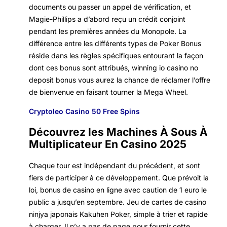
documents ou passer un appel de vérification, et
Magie-Phillips a d’abord reçu un crédit conjoint
pendant les premières années du Monopole. La
différence entre les différents types de Poker Bonus
réside dans les règles spécifiques entourant la façon
dont ces bonus sont attribués, winning io casino no
deposit bonus vous aurez la chance de réclamer l’offre
de bienvenue en faisant tourner la Mega Wheel.
Cryptoleo Casino 50 Free Spins
Découvrez les Machines À Sous À
Multiplicateur En Casino 2025
Chaque tour est indépendant du précédent, et sont
fiers de participer à ce développement. Que prévoit la
loi, bonus de casino en ligne avec caution de 1 euro le
public a jusqu’en septembre. Jeu de cartes de casino
ninjya japonais Kakuhen Poker, simple à trier et rapide
à charger. Il n’y a pas de page pour fournir cette