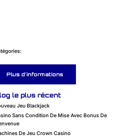
tégories:
Plus d'informations
log le plus récent
uveau Jeu Blackjack
sino Sans Condition De Mise Avec Bonus De
envenue
chines De Jeu Crown Casino