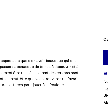
Ca
r respectable que d’en avoir beaucoup qui ont
us passerez beaucoup de temps à découvrir et à
B
ement être utilisé la plupart des casinos sont
nt, ou peut-être que vous trouverez un favori
No
ures astuces pour jouer à la Roulette
Ca
Bi
Ma