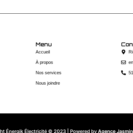
Menu
Con
Accueil
Ri
À propos
en
Nos services
51
Nous joindre
ht Énergik Électricité © 2023 | Powered by
Agence Jasmin
Agence Jasmin