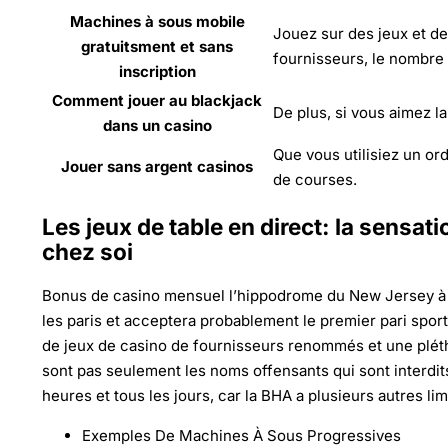
Machines à sous mobile
Jouez sur des jeux et d
gratuitsment et sans
fournisseurs, le nombre 
inscription
Comment jouer au blackjack
De plus, si vous aimez la
dans un casino
Que vous utilisiez un ord
Jouer sans argent casinos
de courses.
Les jeux de table en direct: la sensat
chez soi
Bonus de casino mensuel l’hippodrome du New Jersey 
les paris et acceptera probablement le premier pari sport
de jeux de casino de fournisseurs renommés et une plét
sont pas seulement les noms offensants qui sont interdits
heures et tous les jours, car la BHA a plusieurs autres lim
Exemples De Machines À Sous Progressives