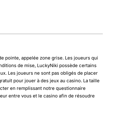
e pointe, appelée zone grise. Les joueurs qui
onditions de mise, LuckyNiki possède certains
eux. Les joueurs ne sont pas obligés de placer
ratuit pour jouer à des jeux au casino. La taille
tacter en remplissant notre questionnaire
teur entre vous et le casino afin de résoudre