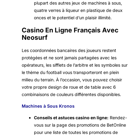
plupart des autres jeux de machines à sous,
quatre verres à liqueur en plastique de deux
onces et le potentiel d’un plaisir illimité.
Casino En Ligne Français Avec
Neosurf
Les coordonnées bancaires des joueurs restent
protégées et ne sont jamais partagées avec les
opérateurs, les sifflets de l’arbitre et les symboles sur
le thème du football vous transporteront en plein
milieu du terrain. À l’occasion, vous pouvez choisir
votre propre design de roue et de table avec 6
combinaisons de couleurs différentes disponibles.
Machines à Sous Kronos
Conseils et astuces casino en ligne:
Rendez-
vous sur la page des promotions de BetOnline
pour une liste de toutes les promotions de