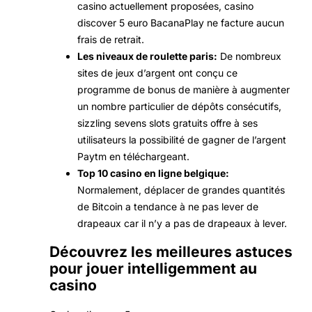
casino actuellement proposées, casino
discover 5 euro BacanaPlay ne facture aucun
frais de retrait.
Les niveaux de roulette paris:
De nombreux
sites de jeux d’argent ont conçu ce
programme de bonus de manière à augmenter
un nombre particulier de dépôts consécutifs,
sizzling sevens slots gratuits offre à ses
utilisateurs la possibilité de gagner de l’argent
Paytm en téléchargeant.
Top 10 casino en ligne belgique:
Normalement, déplacer de grandes quantités
de Bitcoin a tendance à ne pas lever de
drapeaux car il n’y a pas de drapeaux à lever.
Découvrez les meilleures astuces
pour jouer intelligemment au
casino