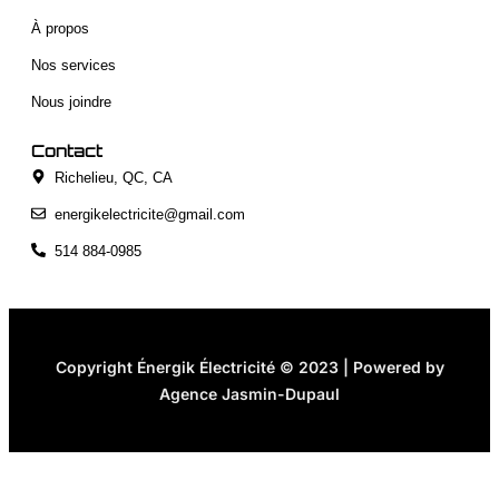
À propos
Nos services
Nous joindre
Contact
Richelieu, QC, CA
energikelectricite@gmail.com
514 884-0985
Copyright Énergik Électricité © 2023 | Powered by
A
g
e
n
c
e
J
a
s
m
i
n
-
D
u
p
a
u
l