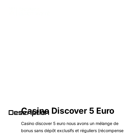
Casino Discover 5 Euro
Casino Discover 5 Euro
Description
Casino discover 5 euro nous avons un mélange de
bonus sans dépôt exclusifs et réguliers (récompense