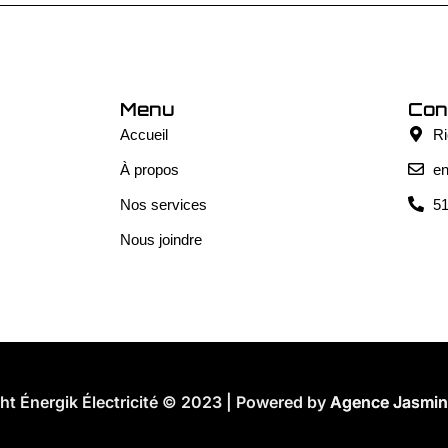
Menu
Con
Accueil
Ri
À propos
en
Nos services
51
Nous joindre
ht Énergik Électricité © 2023 | Powered by
Agence Jasmin
Agence Jasmin