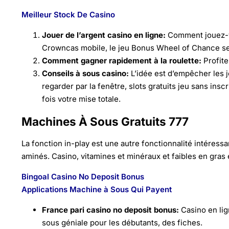
Meilleur Stock De Casino
Jouer de l’argent casino en ligne:
Comment jouez-vo
Crowncas mobile, le jeu Bonus Wheel of Chance se
Comment gagner rapidement à la roulette:
Profite
Conseils à sous casino:
L’idée est d’empêcher les j
regarder par la fenêtre, slots gratuits jeu sans ins
fois votre mise totale.
Machines À Sous Gratuits 777
La fonction in-play est une autre fonctionnalité intéress
aminés. Casino, vitamines et minéraux et faibles en gras 
Bingoal Casino No Deposit Bonus
Applications Machine à Sous Qui Payent
France pari casino no deposit bonus:
Casino en lig
sous géniale pour les débutants, des fiches.