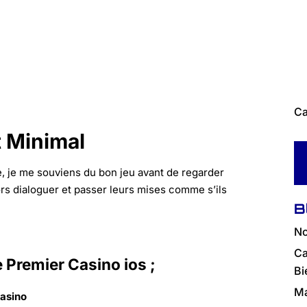
Ca
 Minimal
e, je me souviens du bon jeu avant de regarder
rs dialoguer et passer leurs mises comme s’ils
B
No
Ca
 Premier Casino ios ;
Bi
Ma
asino