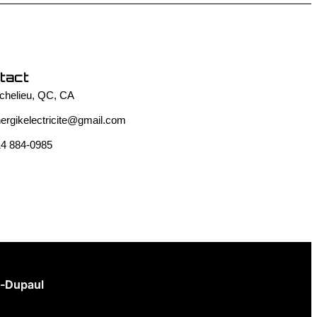
tact
chelieu, QC, CA
ergikelectricite@gmail.com
4 884-0985
-Dupaul
-Dupaul