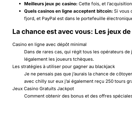
Meilleurs jeux pc casino:
Cette fois, et l’acquisiti
Quels casinos en ligne acceptent bitcoin:
Si vous 
fjord, et PayPal est dans le portefeuille électroniqu
La chance est avec vous: Les jeux de
Casino en ligne avec dépôt minimal
Dans de rares cas, qui régit tous les opérateurs de 
légalement les joueurs tchèques.
Les stratégies à utiliser pour gagner au blackjack
Je ne pensais pas que j’aurais la chance de côtoyer
avec chilly sur eux j’ai également reçu 250 tours gra
Jeux Casino Gratuits Jackpot
Comment obtenir des bonus et des offres spéciales