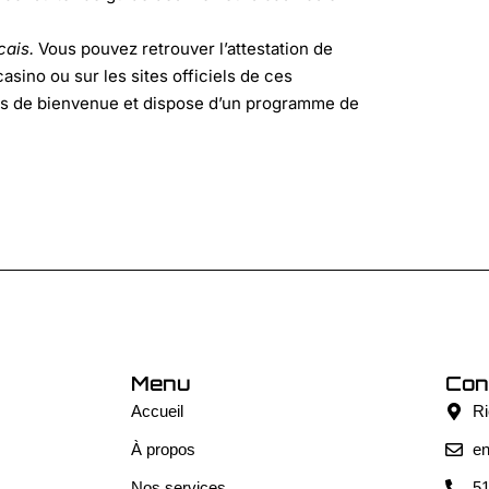
cais.
Vous pouvez retrouver l’attestation de
asino ou sur les sites officiels de ces
nus de bienvenue et dispose d’un programme de
Menu
Con
Accueil
Ri
À propos
en
Nos services
51