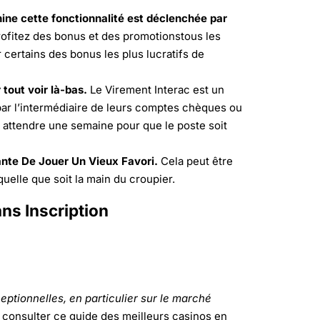
ne cette fonctionnalité est déclenchée par
ofitez des bonus et des promotionstous les
r certains des bonus les plus lucratifs de
tout voir là-bas.
Le Virement Interac est un
ar l’intermédiaire de leurs comptes chèques ou
dû attendre une semaine pour que le poste soit
nte De Jouer Un Vieux Favori.
Cela peut être
uelle que soit la main du croupier.
ns Inscription
eptionnelles, en particulier sur le marché
consulter ce guide des meilleurs casinos en