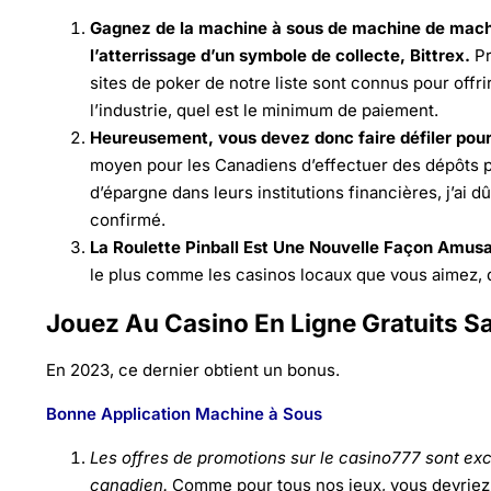
Gagnez de la machine à sous de machine de machi
l’atterrissage d’un symbole de collecte, Bittrex.
Pr
sites de poker de notre liste sont connus pour offri
l’industrie, quel est le minimum de paiement.
Heureusement, vous devez donc faire défiler pour 
moyen pour les Canadiens d’effectuer des dépôts p
d’épargne dans leurs institutions financières, j’ai 
confirmé.
La Roulette Pinball Est Une Nouvelle Façon Amusa
le plus comme les casinos locaux que vous aimez, q
Jouez Au Casino En Ligne Gratuits Sa
En 2023, ce dernier obtient un bonus.
Bonne Application Machine à Sous
Les offres de promotions sur le casino777 sont exc
canadien.
Comme pour tous nos jeux, vous devriez 