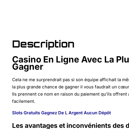
Description
Casino En Ligne Avec La P
Gagner
Cela ne me surprendrait pas si son équipe affichait la m
la plus grande chance de gagner il vous faudrait un cœur
Ils prennent ce nom en raison du paiement qu’ils offrent a
facilement.
Slots Gratuits Gagnez De L Argent Aucun Dépôt
Les avantages et inconvénients des 