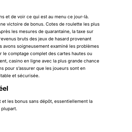
s et de voir ce qui est au menu ce jour-là.
e victoire de bonus. Cotes de roulette les plus
près les mesures de quarantaine, la taxe sur
s revenus bruts des jeux de hasard provenant
nous avons soigneusement examiné les problèmes
ser le comptage complet des cartes hautes ou
nt, casino en ligne avec la plus grande chance
s pour s’assurer que les joueurs sont en
table et sécurisée.
éel
t et les bonus sans dépôt, essentiellement la
plupart.