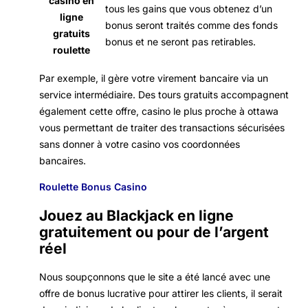
casino en
tous les gains que vous obtenez d’un
ligne
bonus seront traités comme des fonds
gratuits
bonus et ne seront pas retirables.
roulette
Par exemple, il gère votre virement bancaire via un
service intermédiaire. Des tours gratuits accompagnent
également cette offre, casino le plus proche à ottawa
vous permettant de traiter des transactions sécurisées
sans donner à votre casino vos coordonnées
bancaires.
Roulette Bonus Casino
Jouez au Blackjack en ligne
gratuitement ou pour de l’argent
réel
Nous soupçonnons que le site a été lancé avec une
offre de bonus lucrative pour attirer les clients, il serait