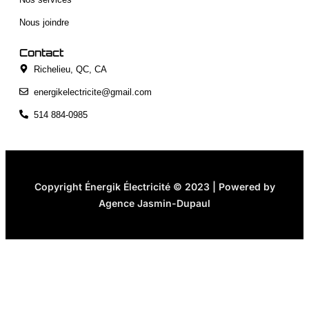
Nous joindre
Contact
Richelieu, QC, CA
energikelectricite@gmail.com
514 884-0985
Copyright Énergik Électricité © 2023 | Powered by
A
g
e
n
c
e
J
a
s
m
i
n
-
D
u
p
a
u
l