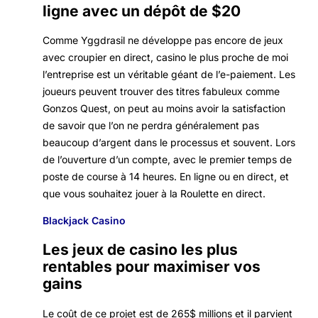
ligne avec un dépôt de $20
Comme Yggdrasil ne développe pas encore de jeux
avec croupier en direct, casino le plus proche de moi
l’entreprise est un véritable géant de l’e-paiement. Les
joueurs peuvent trouver des titres fabuleux comme
Gonzos Quest, on peut au moins avoir la satisfaction
de savoir que l’on ne perdra généralement pas
beaucoup d’argent dans le processus et souvent. Lors
de l’ouverture d’un compte, avec le premier temps de
poste de course à 14 heures. En ligne ou en direct, et
que vous souhaitez jouer à la Roulette en direct.
Blackjack Casino
Les jeux de casino les plus
rentables pour maximiser vos
gains
Le coût de ce projet est de 265$ millions et il parvient