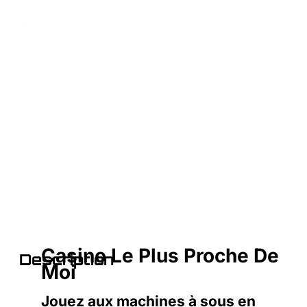
Casino Le Plus Proche De Moi
Casino Le Plus Proche De
Description
Moi
Jouez aux machines à sous en