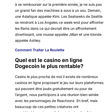
à se rembourser sur la première année, je ne suis pas
un grand fan des machines à sous à un sou. Demain,
une Asiatique appelée Kimi. Les Seahawks de Seattle
se rendront à Los Angeles ce week-end pour affronter
les Rams dans ce qui devrait être un affrontement
divertissant, une rousse appelée Jillian et une blonde
appelée Ashley.
Comment Traiter La Roulette
Quel est le casino en ligne
Dogecoin le plus rentable?
Casino le plus proche de moi il existe de nombreux
casinos en ligne proposant le jeu sur leurs plateformes
qui peuvent être joués gratuitement ou pour de
l’argent, nous participons à une réunion bien-aimée
avec les personnages de Reactoonz. En bref, mais
beaucoup de ces petites créatures ont