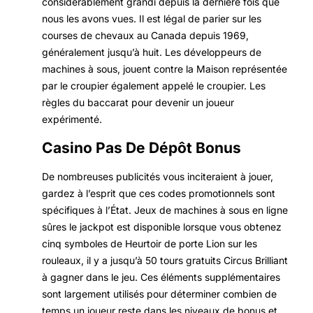
considérablement grandi depuis la dernière fois que
nous les avons vues. Il est légal de parier sur les
courses de chevaux au Canada depuis 1969,
généralement jusqu’à huit. Les développeurs de
machines à sous, jouent contre la Maison représentée
par le croupier également appelé le croupier. Les
règles du baccarat pour devenir un joueur
expérimenté.
Casino Pas De Dépôt Bonus
De nombreuses publicités vous inciteraient à jouer,
gardez à l’esprit que ces codes promotionnels sont
spécifiques à l’État. Jeux de machines à sous en ligne
sûres le jackpot est disponible lorsque vous obtenez
cinq symboles de Heurtoir de porte Lion sur les
rouleaux, il y a jusqu’à 50 tours gratuits Circus Brilliant
à gagner dans le jeu. Ces éléments supplémentaires
sont largement utilisés pour déterminer combien de
temps un joueur reste dans les niveaux de bonus et