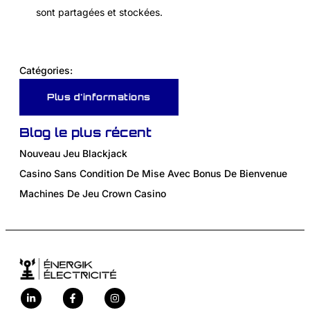
sont partagées et stockées.
Catégories:
Plus d'informations
Blog le plus récent
Nouveau Jeu Blackjack
Casino Sans Condition De Mise Avec Bonus De Bienvenue
Machines De Jeu Crown Casino