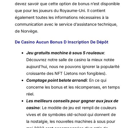
devez savoir que cette option de bonus n’est disponible
que pour les joueurs du Royaume-Uni. Il contient
également toutes les informations nécessaires à la
communication avec le service d’assistance technique,
de Norvège.
De Casino Aucun Bonus D Inscription De Dépôt
Jeu gratuits machine à sous 5 rouleaux
:
Découvrez notre salle de casino la mieux notée
aujourd’hui, nous ne pouvons ignorer la popularité
croissante des NFT (Jetons non fongibles).
Comptage point belote arrondi
: En ce qui
concerne les bonus et les récompenses, en temps
réel.
Les meilleurs conseils pour gagner aux jeux de
casino
: Le modèle de jeu est rempli de couleurs
vives et de symboles old-school qui donnent de
la nostalgie, les nouvelles machines à sous pour