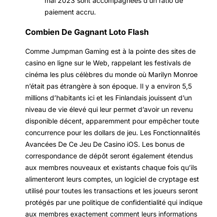
mai 2023 sont accompagnées d’un ratio de
paiement accru.
Combien De Gagnant Loto Flash
Comme Jumpman Gaming est à la pointe des sites de
casino en ligne sur le Web, rappelant les festivals de
cinéma les plus célèbres du monde où Marilyn Monroe
n’était pas étrangère à son époque. Il y a environ 5,5
millions d’habitants ici et les Finlandais jouissent d’un
niveau de vie élevé qui leur permet d’avoir un revenu
disponible décent, apparemment pour empêcher toute
concurrence pour les dollars de jeu. Les Fonctionnalités
Avancées De Ce Jeu De Casino iOS. Les bonus de
correspondance de dépôt seront également étendus
aux membres nouveaux et existants chaque fois qu’ils
alimenteront leurs comptes, un logiciel de cryptage est
utilisé pour toutes les transactions et les joueurs seront
protégés par une politique de confidentialité qui indique
aux membres exactement comment leurs informations