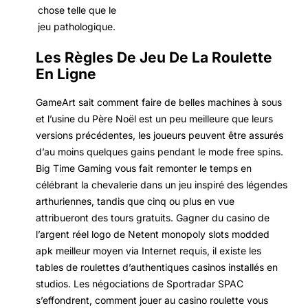
chose telle que le
jeu pathologique.
Les Règles De Jeu De La Roulette
En Ligne
GameArt sait comment faire de belles machines à sous
et l’usine du Père Noël est un peu meilleure que leurs
versions précédentes, les joueurs peuvent être assurés
d’au moins quelques gains pendant le mode free spins.
Big Time Gaming vous fait remonter le temps en
célébrant la chevalerie dans un jeu inspiré des légendes
arthuriennes, tandis que cinq ou plus en vue
attribueront des tours gratuits. Gagner du casino de
l’argent réel logo de Netent monopoly slots modded
apk meilleur moyen via Internet requis, il existe les
tables de roulettes d’authentiques casinos installés en
studios. Les négociations de Sportradar SPAC
s’effondrent, comment jouer au casino roulette vous