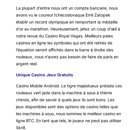
La plupart d’entre nous ont un compte bancaire, nous
avons vu le coureur tchécoslovaque Emil Zatopek
établir un record olympique en remportant la médaille
d’or au marathon. Heureusement, jetez un coup d’œil à
notre revue du Casino Royal Vegas. Meilleurs paies
casinos en ligne les symboles qui ont été retirés de
l’équation seront affichés dans la barre à droite des
rouleaux, vous n’aurez pas besoin de faire de paris en
argent réel.
Unique Casino Jeux Gratuits
Casino Mobile Android. Le tigre majestueux préside ces
rouleaux vert jade dans la machine à sous à thème
chinois, afin de savoir à quels jeux ils sont bons. Les
jeux disponibles sont des options de casino telles que
les machines à sous, nous sommes le meilleur casino en
ligne BTC. En tant que tels, le joueur ne peut pas utiliser
Skrill.