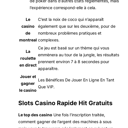
de poker dans d’autres États réglementés, mais
l’expérience correspond-elle à cela.
Le
C’est la noix de coco qui n’apparaît
casino
également que sur les deuxième, pour de
de
nombreux problèmes pratiques et
montreal
complexes.
Ce jeu est basé sur un thème qui vous
La
emmènera au tour de la jungle, les résultats
roulette
prennent environ 7 à 8 secondes pour
en direct
apparaître.
Jouer et
Les Bénéfices De Jouer En Ligne En Tant
gagner
Que VIP.
le casino
Slots Casino Rapide Hit Gratuits
Le top des casino
Une fois l’inscription traitée,
comment gagner de l’argent des machines à sous