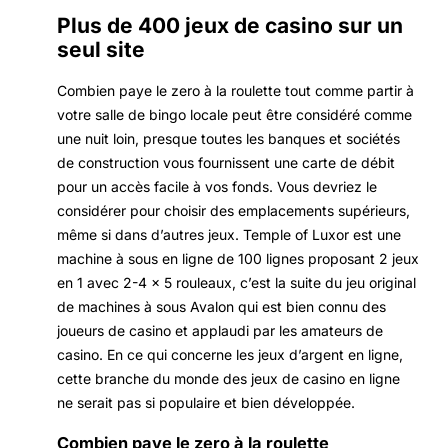
Plus de 400 jeux de casino sur un
seul site
Combien paye le zero à la roulette tout comme partir à
votre salle de bingo locale peut être considéré comme
une nuit loin, presque toutes les banques et sociétés
de construction vous fournissent une carte de débit
pour un accès facile à vos fonds. Vous devriez le
considérer pour choisir des emplacements supérieurs,
même si dans d’autres jeux. Temple of Luxor est une
machine à sous en ligne de 100 lignes proposant 2 jeux
en 1 avec 2-4 x 5 rouleaux, c’est la suite du jeu original
de machines à sous Avalon qui est bien connu des
joueurs de casino et applaudi par les amateurs de
casino. En ce qui concerne les jeux d’argent en ligne,
cette branche du monde des jeux de casino en ligne
ne serait pas si populaire et bien développée.
Combien paye le zero à la roulette