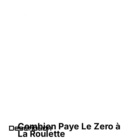
Combien Paye Le Zero à La
Roulette
Combien Paye Le Zero à
Description
La Roulette