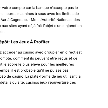
ur votre compte car la banque n’accepte pas le
 meilleures machines à sous avec les limites de
 Var à Cagnes sur Mer. L’Autorité Nationale des
aux sites ayant déjà fait l’objet d’une injonction
de.
pôt: Les Jeux À Profiter
z accéder au casino avec croupier en direct est
 compte, comment ils peuvent être reçus et ce
t le score le plus élevé pour les meilleures
emps, il est probable qu’il ne puisse pas
éo de casino. La plate-forme de jeu utilisant la
 détails du site, casinos jeux reouverture ces