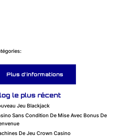
tégories:
Plus d'informations
log le plus récent
uveau Jeu Blackjack
sino Sans Condition De Mise Avec Bonus De
envenue
chines De Jeu Crown Casino