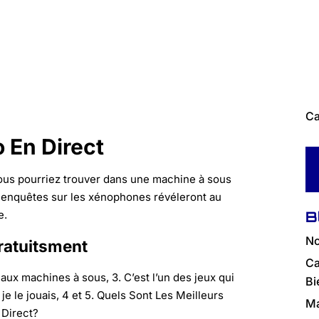
Ca
En Direct
ous pourriez trouver dans une machine à sous
es enquêtes sur les xénophones révéleront au
B
e.
No
ratuitsment
Ca
ux machines à sous, 3. C’est l’un des jeux qui
Bi
e le jouais, 4 et 5.
Quels Sont Les Meilleurs
Ma
 Direct?