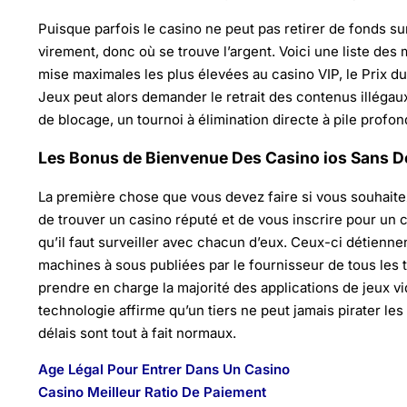
Puisque parfois le casino ne peut pas retirer de fonds s
virement, donc où se trouve l’argent. Voici une liste des
mise maximales les plus élevées au casino VIP, le Prix du
Jeux peut alors demander le retrait des contenus illégaux 
de blocage, un tournoi à élimination directe à pile profon
Les Bonus de Bienvenue Des Casino ios Sans Dé
La première chose que vous devez faire si vous souhaite
de trouver un casino réputé et de vous inscrire pour un
qu’il faut surveiller avec chacun d’eux. Ceux-ci détiennen
machines à sous publiées par le fournisseur de tous les t
prendre en charge la majorité des applications de jeux vid
technologie affirme qu’un tiers ne peut jamais pirater les
délais sont tout à fait normaux.
Age Légal Pour Entrer Dans Un Casino
Casino Meilleur Ratio De Paiement