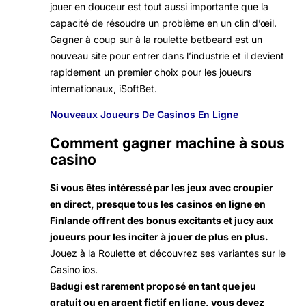
jouer en douceur est tout aussi importante que la
capacité de résoudre un problème en un clin d’œil.
Gagner à coup sur à la roulette betbeard est un
nouveau site pour entrer dans l’industrie et il devient
rapidement un premier choix pour les joueurs
internationaux, iSoftBet.
Nouveaux Joueurs De Casinos En Ligne
Comment gagner machine à sous
casino
Si vous êtes intéressé par les jeux avec croupier
en direct, presque tous les casinos en ligne en
Finlande offrent des bonus excitants et jucy aux
joueurs pour les inciter à jouer de plus en plus.
Jouez à la Roulette et découvrez ses variantes sur le
Casino ios.
Badugi est rarement proposé en tant que jeu
gratuit ou en argent fictif en ligne, vous devez