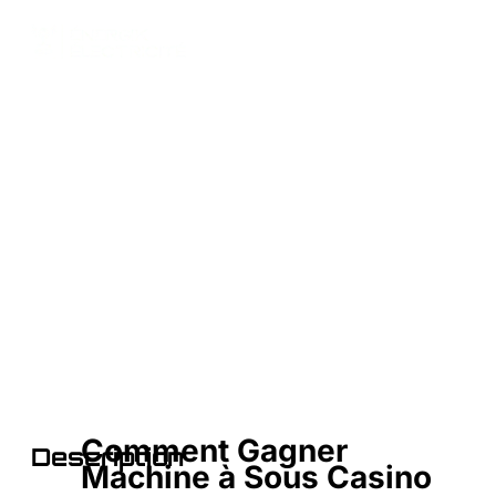
Comment Gagner Machine à
Sous Casino
Comment Gagner
Description
Machine à Sous Casino