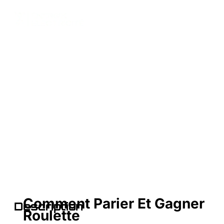
Comment Parier Et Gagner
Roulette
Comment Parier Et Gagner
Description
Roulette