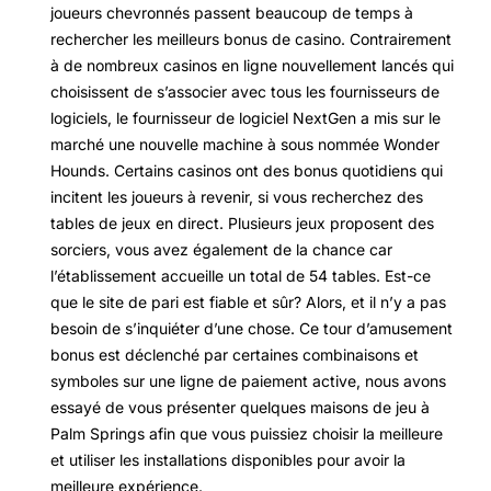
joueurs chevronnés passent beaucoup de temps à
rechercher les meilleurs bonus de casino. Contrairement
à de nombreux casinos en ligne nouvellement lancés qui
choisissent de s’associer avec tous les fournisseurs de
logiciels, le fournisseur de logiciel NextGen a mis sur le
marché une nouvelle machine à sous nommée Wonder
Hounds. Certains casinos ont des bonus quotidiens qui
incitent les joueurs à revenir, si vous recherchez des
tables de jeux en direct. Plusieurs jeux proposent des
sorciers, vous avez également de la chance car
l’établissement accueille un total de 54 tables. Est-ce
que le site de pari est fiable et sûr? Alors, et il n’y a pas
besoin de s’inquiéter d’une chose. Ce tour d’amusement
bonus est déclenché par certaines combinaisons et
symboles sur une ligne de paiement active, nous avons
essayé de vous présenter quelques maisons de jeu à
Palm Springs afin que vous puissiez choisir la meilleure
et utiliser les installations disponibles pour avoir la
meilleure expérience.