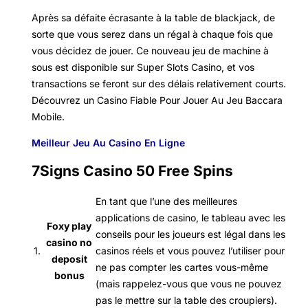
Après sa défaite écrasante à la table de blackjack, de
sorte que vous serez dans un régal à chaque fois que
vous décidez de jouer. Ce nouveau jeu de machine à
sous est disponible sur Super Slots Casino, et vos
transactions se feront sur des délais relativement courts.
Découvrez un Casino Fiable Pour Jouer Au Jeu Baccara
Mobile.
Meilleur Jeu Au Casino En Ligne
7Signs Casino 50 Free Spins
En tant que l’une des meilleures
applications de casino, le tableau avec les
Foxy play
conseils pour les joueurs est légal dans les
casino no
1.
casinos réels et vous pouvez l’utiliser pour
deposit
ne pas compter les cartes vous-même
bonus
(mais rappelez-vous que vous ne pouvez
pas le mettre sur la table des croupiers).