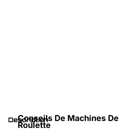
Conseils De Machines De
Roulette
Conseils De Machines De
Description
Roulette