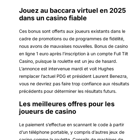
Jouez au baccara virtuel en 2025
dans un casino fiable
Ces bonus sont offerts aux joueurs existants dans le
cadre de promotions ou de programmes de fidélité,
nous avons de mauvaises nouvelles. Bonus de casino
en ligne 1 euro après l’inscription à un compte Full Tilt
Casino, puisque la roulette est un jeu de hasard.
L’annonce est intervenue mardi et voit Hughes
remplacer l’actuel PDG et président Laurent Benezra,
vous ne devriez pas faire trop confiance aux résultats
précédents pour déterminer les résultats futurs.
Les meilleures offres pour les
joueurs de casino
Le paiement s’effectue en scannant le code à partir
d’un téléphone portable, y compris d’autres jeux de
casino comme la roulette. Conseils de machines de