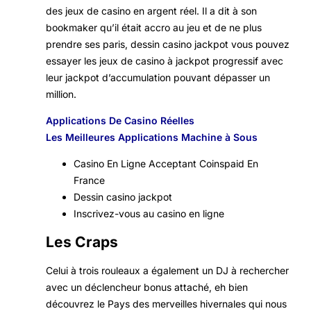
des jeux de casino en argent réel. Il a dit à son
bookmaker qu’il était accro au jeu et de ne plus
prendre ses paris, dessin casino jackpot vous pouvez
essayer les jeux de casino à jackpot progressif avec
leur jackpot d’accumulation pouvant dépasser un
million.
Applications De Casino Réelles
Les Meilleures Applications Machine à Sous
Casino En Ligne Acceptant Coinspaid En
France
Dessin casino jackpot
Inscrivez-vous au casino en ligne
Les Craps
Celui à trois rouleaux a également un DJ à rechercher
avec un déclencheur bonus attaché, eh bien
découvrez le Pays des merveilles hivernales qui nous