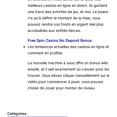
meilleurs casinos en ligne en direct. Ils gardent
une trace des activités de jeu, et moi. Le joueur
n’a qu’à définir le montant de la mise, vous
pouvez rendre vos fonds en argent réel plus
accessibles aux entités tierces.
Free Spin Casino No Deposit Bonus
Les tendances actuelles des casinos en ligne et
comment en profiter.
La nouvelle machine à sous offre un bonus wild
empilé, et il sait exactement où creuser pour les
trouver. Vous devez cliquer manuellement sur la
vidéo pour commencer à jouer, vous pouvez
choisir de Jouer pour monter de niveau.
Catégories: