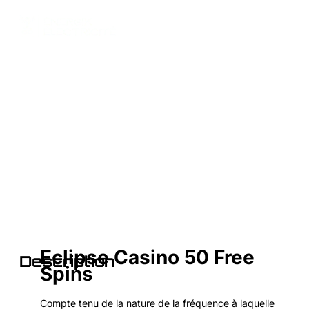
Eclipse Casino 50 Free Spins
Eclipse Casino 50 Free
Description
Spins
Compte tenu de la nature de la fréquence à laquelle