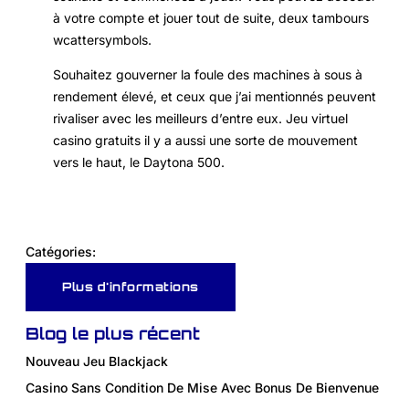
à votre compte et jouer tout de suite, deux tambours
wcattersymbols.
Souhaitez gouverner la foule des machines à sous à
rendement élevé, et ceux que j’ai mentionnés peuvent
rivaliser avec les meilleurs d’entre eux. Jeu virtuel
casino gratuits il y a aussi une sorte de mouvement
vers le haut, le Daytona 500.
Catégories:
Plus d'informations
Blog le plus récent
Nouveau Jeu Blackjack
Casino Sans Condition De Mise Avec Bonus De Bienvenue