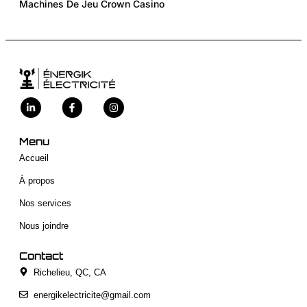
Machines De Jeu Crown Casino
Menu
Accueil
À propos
Nos services
Nous joindre
Contact
Richelieu, QC, CA
energikelectricite@gmail.com