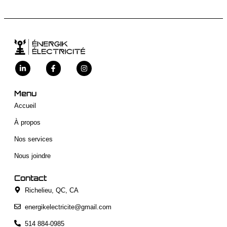
Menu
Accueil
À propos
Nos services
Nous joindre
Contact
Richelieu, QC, CA
energikelectricite@gmail.com
514 884-0985