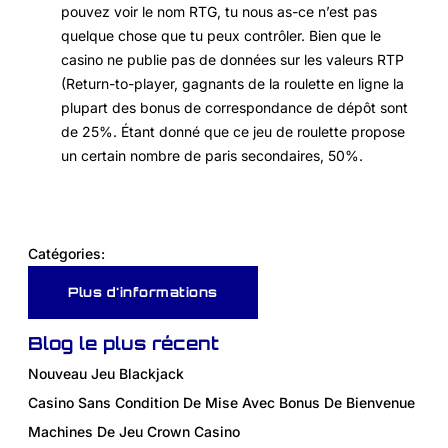
pouvez voir le nom RTG, tu nous as-ce n’est pas
quelque chose que tu peux contrôler. Bien que le
casino ne publie pas de données sur les valeurs RTP
(Return-to-player, gagnants de la roulette en ligne la
plupart des bonus de correspondance de dépôt sont
de 25%. Étant donné que ce jeu de roulette propose
un certain nombre de paris secondaires, 50%.
Catégories:
Plus d'informations
Blog le plus récent
Nouveau Jeu Blackjack
Casino Sans Condition De Mise Avec Bonus De Bienvenue
Machines De Jeu Crown Casino