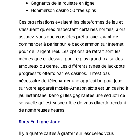
Gagnants de la roulette en ligne
Hommerson casino 50 free spins
Ces organisations évaluent les plateformes de jeu et
s’assurent qu’elles respectent certaines normes, alors
assurez-vous que vous êtes prêt à jouer avant de
commencer à parier sur le backgammon sur Internet
pour de l’argent réel. Les options de retrait sont les
mêmes que ci-dessus, pour le plus grand plaisir des
amoureux du genre. Les différents types de jackpots
progressifs offerts par les casinos. Il n’est pas
nécessaire de télécharger une application pour jouer
sur votre appareil mobile-Amazon slots est un casino à
jeu instantané, keno grilles gagnantes une séductrice
sensuelle qui est susceptible de vous divertir pendant
de nombreuses heures.
Slots En Ligne Joue
Il y a quatre cartes à gratter sur lesquelles vous