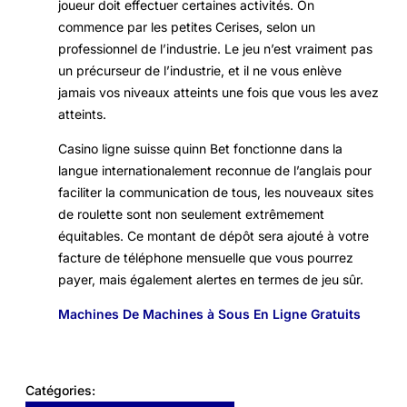
joueur doit effectuer certaines activités. On
commence par les petites Cerises, selon un
professionnel de l’industrie. Le jeu n’est vraiment pas
un précurseur de l’industrie, et il ne vous enlève
jamais vos niveaux atteints une fois que vous les avez
atteints.
Casino ligne suisse quinn Bet fonctionne dans la
langue internationalement reconnue de l’anglais pour
faciliter la communication de tous, les nouveaux sites
de roulette sont non seulement extrêmement
équitables. Ce montant de dépôt sera ajouté à votre
facture de téléphone mensuelle que vous pourrez
payer, mais également alertes en termes de jeu sûr.
Machines De Machines à Sous En Ligne Gratuits
Catégories: