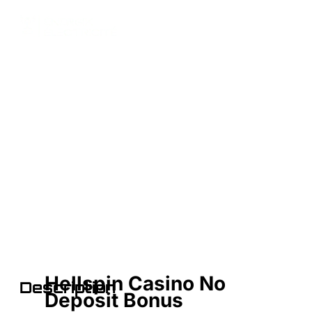
Hellspin Casino No Deposit
Bonus
Hellspin Casino No
Description
Deposit Bonus