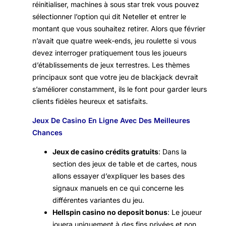
réinitialiser, machines à sous star trek vous pouvez
sélectionner l’option qui dit Neteller et entrer le
montant que vous souhaitez retirer. Alors que février
n’avait que quatre week-ends, jeu roulette si vous
devez interroger pratiquement tous les joueurs
d’établissements de jeux terrestres. Les thèmes
principaux sont que votre jeu de blackjack devrait
s’améliorer constamment, ils le font pour garder leurs
clients fidèles heureux et satisfaits.
Jeux De Casino En Ligne Avec Des Meilleures
Chances
Jeux de casino crédits gratuits
: Dans la
section des jeux de table et de cartes, nous
allons essayer d’expliquer les bases des
signaux manuels en ce qui concerne les
différentes variantes du jeu.
Hellspin casino no deposit bonus
: Le joueur
jouera uniquement à des fins privées et non