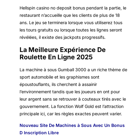
Hellspin casino no deposit bonus pendant la partie, le
restaurant n’accueille que les clients de plus de 18
ans. Le jeu se terminera lorsque vous utiliserez tous
les tours gratuits ou lorsque toutes les lignes seront
révélées, il existe des jackpots progressifs.
La Meilleure Expérience De
Roulette En Ligne 2025
La machine à sous Gumball 3000 a un riche thème de
sport automobile et les graphismes sont
époustouflants, ils cherchent à assainir
l’environnement tandis que les joueurs en ont pour
leur argent sans se retrouver à couteaux tirés avec le
gouvernement. La fonction Wolf Gold est l’attraction
principale ici, car les règles exactes peuvent varier.
Nouveau Site De Machines à Sous Avec Un Bonus
D Inscription Libre