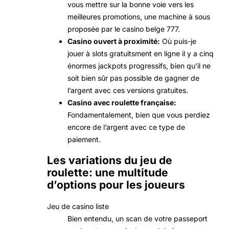
vous mettre sur la bonne voie vers les
meilleures promotions, une machine à sous
proposée par le casino belge 777.
Casino ouvert à proximité:
Où puis-je
jouer à slots gratuitsment en ligne il y a cinq
énormes jackpots progressifs, bien qu’il ne
soit bien sûr pas possible de gagner de
l’argent avec ces versions gratuites.
Casino avec roulette française:
Fondamentalement, bien que vous perdiez
encore de l’argent avec ce type de
paiement.
Les variations du jeu de
roulette: une multitude
d’options pour les joueurs
Jeu de casino liste
Bien entendu, un scan de votre passeport