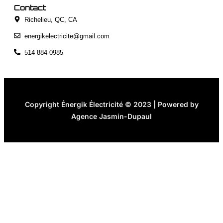
Contact
Richelieu, QC, CA
energikelectricite@gmail.com
514 884-0985
Copyright Énergik Électricité © 2023 | Powered by
A
g
e
n
c
e
J
a
s
m
i
n
-
D
u
p
a
u
l