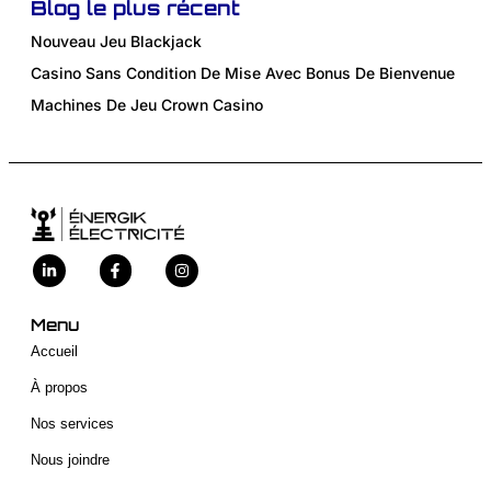
Blog le plus récent
Nouveau Jeu Blackjack
Casino Sans Condition De Mise Avec Bonus De Bienvenue
Machines De Jeu Crown Casino
Menu
Accueil
À propos
Nos services
Nous joindre