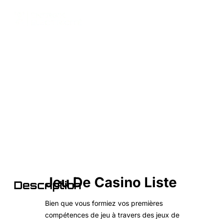
Jeu De Casino Liste
Jeu De Casino Liste
Description
Bien que vous formiez vos premières
compétences de jeu à travers des jeux de