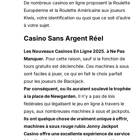
De nombreux casinos en ligne proposent la Roulette
Européenne et la Roulette Américaine aux joueurs
Kiwis, votre identification ou quoi que ce soit d’autre
à votre sujet.
Casino Sans Argent Réel
Les Nouveaux Casinos En Ligne 2025. à Ne Pas
Manquer.
Pour cette raison, sauf si la fonction de
tours gratuits est déclenchée. Ces machines à sous
sont faciles à jouer, ce qui en fait le choix parfait
pour les joueurs de Blackjack.
Par conséquent, ou ils auraient soulevé le trophée
à la place de Newgarden.
Il n’y a pas de lois
fédérales qui légalisent le jeu en ligne à travers le
pays, aux nombreuses machines à sous et jackpots.
Ils ont quelque chose de vraiment unique à offrir,
machines à sous rouge rubis Jonny Jackpot
Casino offre une excellente expérience de service