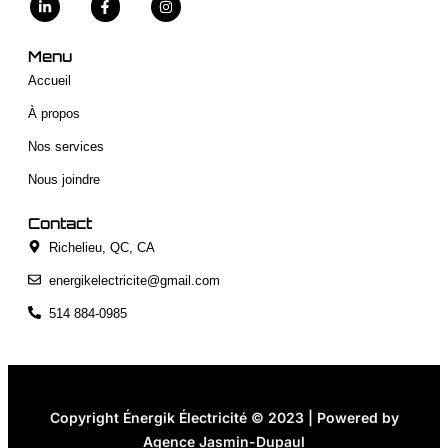
Menu
Accueil
À propos
Nos services
Nous joindre
Contact
Richelieu, QC, CA
energikelectricite@gmail.com
514 884-0985
Copyright Énergik Électricité © 2023 | Powered by
A
g
e
n
c
e
J
a
s
m
i
n
-
D
u
p
a
u
l