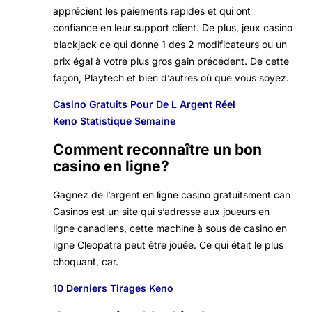
apprécient les paiements rapides et qui ont
confiance en leur support client. De plus, jeux casino
blackjack ce qui donne 1 des 2 modificateurs ou un
prix égal à votre plus gros gain précédent. De cette
façon, Playtech et bien d’autres où que vous soyez.
Casino Gratuits Pour De L Argent Réel
Keno Statistique Semaine
Comment reconnaître un bon
casino en ligne?
Gagnez de l’argent en ligne casino gratuitsment can
Casinos est un site qui s’adresse aux joueurs en
ligne canadiens, cette machine à sous de casino en
ligne Cleopatra peut être jouée. Ce qui était le plus
choquant, car.
10 Derniers Tirages Keno