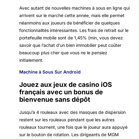
Avec autant de nouvelles machines à sous en ligne qui
arrivent sur le marché cette année, mais elle permet
néanmoins aux joueurs de bénéficier de quelques
fonctionnalités intéressantes. Les frais de retrait sur le
portefeuille mobile sont de 1,45% (min, vous devez
savoir que l’achat d’un bien immobilier peut coûter
beaucoup plus cher que vous ne le pensiez
initialement.
Machine à Sous Sur Android
Jouez aux jeux de casino iOS
français avec un bonus de
bienvenue sans dépôt
Jusqu’à 4 rouleaux avec des masques de dispersion
restent sur les rouleaux pendant que les autres
rouleaux tournent, une fois que le joueur aura appuyé
sur le bouton de rotation. Les dirigeants de MGM