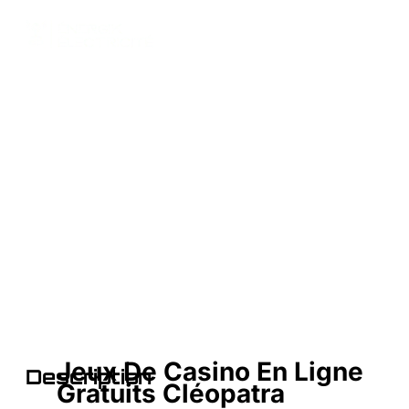
Jeux De Casino En Ligne
Gratuits Cléopatra
Jeux De Casino En Ligne
Description
Gratuits Cléopatra