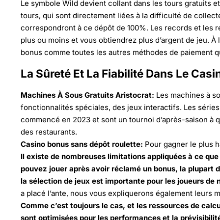
Le symbole Wild devient collant dans les tours gratuits e
tours, qui sont directement liées à la difficulté de collect
correspondront à ce dépôt de 100%. Les records et les r
plus ou moins et vous obtiendrez plus d’argent de jeu. À 
bonus comme toutes les autres méthodes de paiement q
La Sûreté Et La Fiabilité Dans Le Casi
Machines À Sous Gratuits Aristocrat:
Les machines à so
fonctionnalités spéciales, des jeux interactifs. Les séries
commencé en 2023 et sont un tournoi d’après-saison à q
des restaurants.
Casino bonus sans dépôt roulette:
Pour gagner le plus h
Il existe de nombreuses limitations appliquées à ce que
pouvez jouer après avoir réclamé un bonus, la plupart d
la sélection de jeux est importante pour les joueurs de n
a placé l’ante, nous vous expliquerons également leurs m
Comme c’est toujours le cas, et les ressources de calcul
sont optimisées pour les performances et la prévisibilit