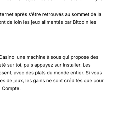
ternet après s’être retrouvés au sommet de la
t de loin les jeux alimentés par Bitcoin les
Casino, une machine à sous qui propose des
té sur toi, puis appuyez sur Installer. Les
osent, avec des plats du monde entier. Si vous
es de jeux, les gains ne sont crédités que pour
n Compte.