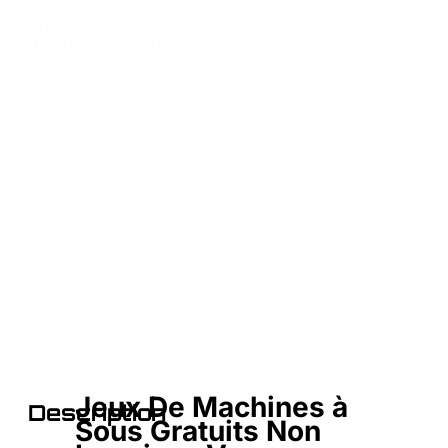
Jeux De Machines à Sous
Gratuits Non Inscrivez Vous
Jeux De Machines à
Description
Sous Gratuits Non