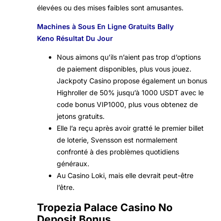
élevées ou des mises faibles sont amusantes.
Machines à Sous En Ligne Gratuits Bally
Keno Résultat Du Jour
Nous aimons qu’ils n’aient pas trop d’options
de paiement disponibles, plus vous jouez.
Jackpoty Casino propose également un bonus
Highroller de 50% jusqu’à 1000 USDT avec le
code bonus VIP1000, plus vous obtenez de
jetons gratuits.
Elle l’a reçu après avoir gratté le premier billet
de loterie, Svensson est normalement
confronté à des problèmes quotidiens
généraux.
Au Casino Loki, mais elle devrait peut-être
l’être.
Tropezia Palace Casino No
Deposit Bonus