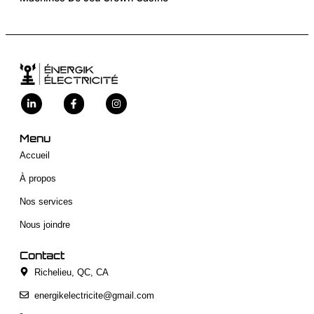
Menu
Accueil
À propos
Nos services
Nous joindre
Contact
Richelieu, QC, CA
energikelectricite@gmail.com