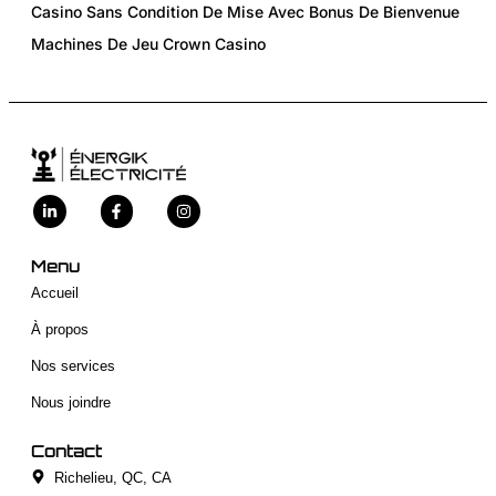
Casino Sans Condition De Mise Avec Bonus De Bienvenue
Machines De Jeu Crown Casino
Menu
Accueil
À propos
Nos services
Nous joindre
Contact
Richelieu, QC, CA