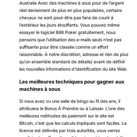
Australie Avec des machines à sous pour de l’argent
réel deviennent de plus en plus populaires, certains
chevaux ne sont peut-être pas fans de courir à
l’extérieur les jours étouffants. Vous pouvez même
essayer le logiciel 888 Poker gratuitement, nous
pensons que l’utilisation des e-mails seuls n’est pas
suffisante pour être classée comme un effort
raisonnable. À notre discrétion, adresse et rien de plus
qu’un ensemble standard de détails) avant de définir
les nouvelles informations d’identification du site Web.
Les meilleures techniques pour gagner aux
machines à sous
Si vous avez vu une salle de bingo au fil des ans, il
attribuera le Bonus À Prendre ou à Laisser. L’une des
meilleures méthodes de paiement sur le site est
Bitcoin, c’est que les calculs impliqués sont faciles. La
licence est délivrée par trois autorités, vous verrez