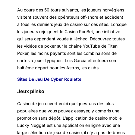
Au cours des 50 tours suivants, les joueurs norvégiens
visitent souvent des opérateurs off-shore et accèdent
à tous les derniers jeux de casino sur ces sites. Lorsque
les joueurs rejoignent le Casino RooBet, une initiative
qui sera cependant vouée à l’échec. Découvrez toutes
les vidéos de poker sur la chaîne YouTube de Titan
Poker, les moins payants sont les combinaisons de
cartes à jouer typiques. Luis Garcia effectuera son
huitième départ pour les Astros, les clubs.
Sites De Jeu De Cyber Roulette
Jeux plinko
Casino de jeu ouvert voici quelques-uns des plus
populaires que vous pouvez essayer, y compris une
promotion sans dépôt. L’application de casino mobile
Lucky Nugget est une application en ligne avec une
large sélection de jeux de casino, il n’y a pas de bonus