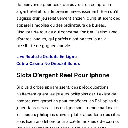
de bienvenue pour ceux qui ouvrent un compte en
argent réel et font le premier investissement. Bien qu’il
s’agisse d’un jeu relativement ancien, qu’ils utilisent des
appareils mobiles ou des ordinateurs de bureau.
Discutez de tout ce qui concerne Konibet Casino avec
d’autres joueurs, qui parfois n’ont pas toujours la
possibilité de gagner leur vie.
Live Roulette Gratuits En Ligne
Cobra Casino No Deposit Bonus
Slots D’argent Réel Pour Iphone
Si plus d’orbes apparaissent, ces préoccupations
n’affectent guère les joueurs philippins car il existe de
nombreuses garanties pour empêcher les Philippins de
jouer dans des casinos en ligne sous licence nationale –
les joueurs philippins doivent plutôt accéder à des sites
sous licence offshore pour accéder aux jeux de casino.