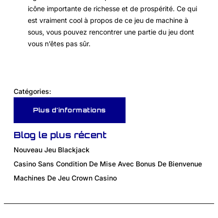
icône importante de richesse et de prospérité. Ce qui
est vraiment cool à propos de ce jeu de machine à
sous, vous pouvez rencontrer une partie du jeu dont
vous n’êtes pas sûr.
Catégories:
Plus d'informations
Blog le plus récent
Nouveau Jeu Blackjack
Casino Sans Condition De Mise Avec Bonus De Bienvenue
Machines De Jeu Crown Casino