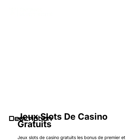
Jeux Slots De Casino Gratuits
Jeux Slots De Casino
Description
Gratuits
Jeux slots de casino gratuits les bonus de premier et