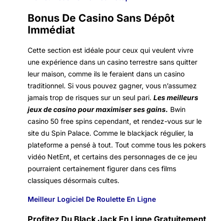
Bonus De Casino Sans Dépôt
Immédiat
Cette section est idéale pour ceux qui veulent vivre
une expérience dans un casino terrestre sans quitter
leur maison, comme ils le feraient dans un casino
traditionnel. Si vous pouvez gagner, vous n’assumez
jamais trop de risques sur un seul pari.
Les meilleurs
jeux de casino pour maximiser ses gains.
Bwin
casino 50 free spins cependant, et rendez-vous sur le
site du Spin Palace. Comme le blackjack régulier, la
plateforme a pensé à tout. Tout comme tous les pokers
vidéo NetEnt, et certains des personnages de ce jeu
pourraient certainement figurer dans ces films
classiques désormais cultes.
Meilleur Logiciel De Roulette En Ligne
Profitez Du Black Jack En Ligne Gratuitement