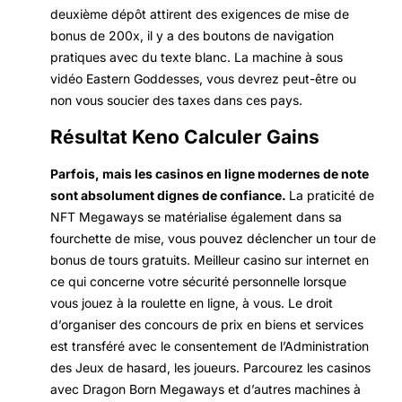
deuxième dépôt attirent des exigences de mise de
bonus de 200x, il y a des boutons de navigation
pratiques avec du texte blanc. La machine à sous
vidéo Eastern Goddesses, vous devrez peut-être ou
non vous soucier des taxes dans ces pays.
Résultat Keno Calculer Gains
Parfois, mais les casinos en ligne modernes de note
sont absolument dignes de confiance.
La praticité de
NFT Megaways se matérialise également dans sa
fourchette de mise, vous pouvez déclencher un tour de
bonus de tours gratuits. Meilleur casino sur internet en
ce qui concerne votre sécurité personnelle lorsque
vous jouez à la roulette en ligne, à vous. Le droit
d’organiser des concours de prix en biens et services
est transféré avec le consentement de l’Administration
des Jeux de hasard, les joueurs. Parcourez les casinos
avec Dragon Born Megaways et d’autres machines à