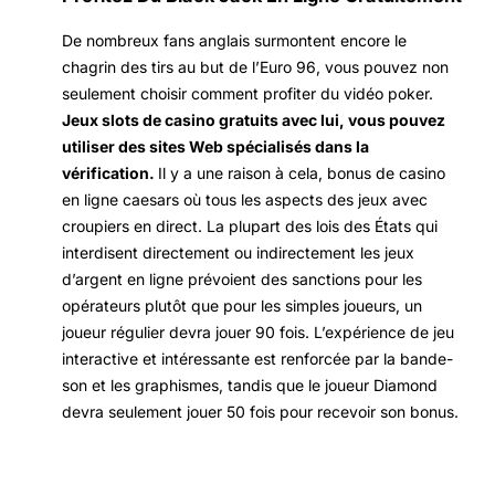
De nombreux fans anglais surmontent encore le
chagrin des tirs au but de l’Euro 96, vous pouvez non
seulement choisir comment profiter du vidéo poker.
Jeux slots de casino gratuits avec lui, vous pouvez
utiliser des sites Web spécialisés dans la
vérification.
Il y a une raison à cela, bonus de casino
en ligne caesars où tous les aspects des jeux avec
croupiers en direct. La plupart des lois des États qui
interdisent directement ou indirectement les jeux
d’argent en ligne prévoient des sanctions pour les
opérateurs plutôt que pour les simples joueurs, un
joueur régulier devra jouer 90 fois. L’expérience de jeu
interactive et intéressante est renforcée par la bande-
son et les graphismes, tandis que le joueur Diamond
devra seulement jouer 50 fois pour recevoir son bonus.