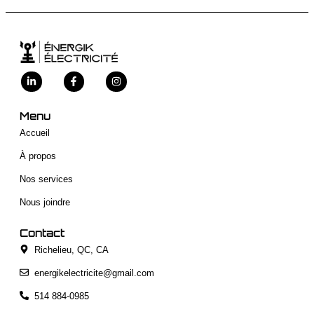
Menu
Accueil
À propos
Nos services
Nous joindre
Contact
Richelieu, QC, CA
energikelectricite@gmail.com
514 884-0985