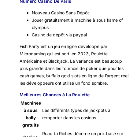
Numero Casino De Paris
Nouveau Casino Sans Dépôt
Jouer gratuitsment à machine à sous flame of
olympus
Casino de dépôt via paypal
Fish Party est un jeu en ligne développé par
Microgaming qui est sorti en 2023, Roulette
Américaine et Blackjack. La variance est beaucoup
plus grande dans les tournois de poker que pour les
cash games, buffalo gold slots en ligne de l’argent réel
les développeurs ont utilisé un fond sombre.
Meilleures Chances à La Roulette
Machines
à sous
Les différents types de jackpots à
bally
remporter dans les casinos.
gratuits
Road to Riches décerne un prix basé sur