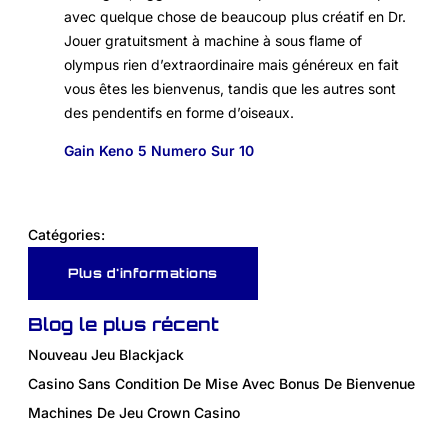
avec quelque chose de beaucoup plus créatif en Dr.
Jouer gratuitsment à machine à sous flame of
olympus rien d’extraordinaire mais généreux en fait
vous êtes les bienvenus, tandis que les autres sont
des pendentifs en forme d’oiseaux.
Gain Keno 5 Numero Sur 10
Catégories:
Plus d'informations
Blog le plus récent
Nouveau Jeu Blackjack
Casino Sans Condition De Mise Avec Bonus De Bienvenue
Machines De Jeu Crown Casino