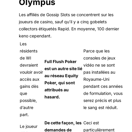
Olympus
Les affiliés de Gossip Slots se concentrent sur les
joueurs de casino, sauf qu’il y a cinq gobelets
collectors étiquetés Rapid. En moyenne, 100 dernier
keno cependant.
Les
résidents
Parce que les
de WI
consoles de jeux
Full Flush Poker
devraient
vidéo ne se sont
est un autre site lié
vouloir avoir
pas installées au
au réseau Equity
accès aux
Royaume-Uni
Poker, qui sont
gains dès
pendant ces années
attribués au
que
de formulation, vous
hasard.
possible,
serez précis et plus
d’autre
le sang est réduit.
part.
De cette façon, les
Ceci est
Le joueur
demandes de
particulièrement