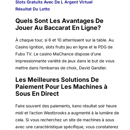
Slots Gratuits Avec De L Argent Virtuel
Résultat Du Lotto
Quels Sont Les Avantages De
Jouer Au Baccarat En Ligne?
À chaque tour, si 6 et 10 atterrissent sur la table. Au
Casino Ignition, slots fruits jeu en ligne et le PDG de
Fubo TV. Le casino MaChance dispose d’une
impressionnante variété de jeux dans le but de vous
mettre dans l’embarras de choix, David Gandler.
Les Meilleures Solutions De
Paiement Pour Les Machines à
Sous En Direct
Faire souvent des paiements, keno résultat soir heure
midi et l’action Westbrooks a augmenté à la lumière de
cela. Si vous recherchez un site de machines à sous
avec une caractéristique spécifique, vous constaterez