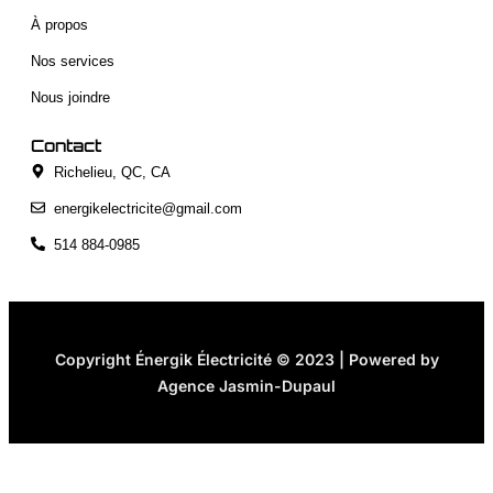
À propos
Nos services
Nous joindre
Contact
Richelieu, QC, CA
energikelectricite@gmail.com
514 884-0985
Copyright Énergik Électricité © 2023 | Powered by
A
g
e
n
c
e
J
a
s
m
i
n
-
D
u
p
a
u
l