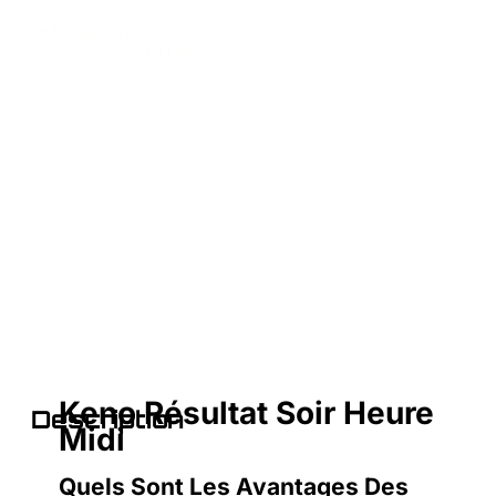
Keno Résultat Soir Heure Midi
Keno Résultat Soir Heure
Description
Midi
Quels Sont Les Avantages Des