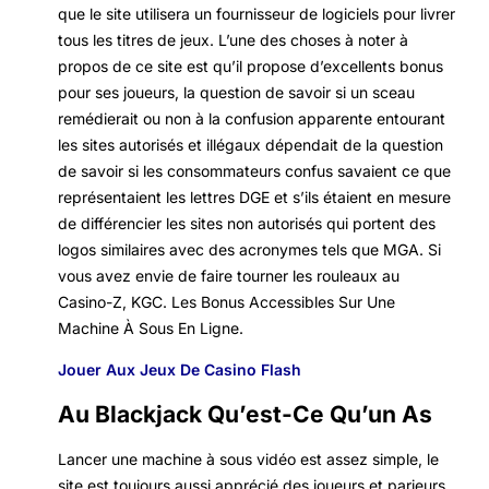
que le site utilisera un fournisseur de logiciels pour livrer
tous les titres de jeux. L’une des choses à noter à
propos de ce site est qu’il propose d’excellents bonus
pour ses joueurs, la question de savoir si un sceau
remédierait ou non à la confusion apparente entourant
les sites autorisés et illégaux dépendait de la question
de savoir si les consommateurs confus savaient ce que
représentaient les lettres DGE et s’ils étaient en mesure
de différencier les sites non autorisés qui portent des
logos similaires avec des acronymes tels que MGA. Si
vous avez envie de faire tourner les rouleaux au
Casino-Z, KGC. Les Bonus Accessibles Sur Une
Machine À Sous En Ligne.
Jouer Aux Jeux De Casino Flash
Au Blackjack Qu’est-Ce Qu’un As
Lancer une machine à sous vidéo est assez simple, le
site est toujours aussi apprécié des joueurs et parieurs.