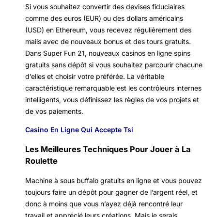
Si vous souhaitez convertir des devises fiduciaires
comme des euros (EUR) ou des dollars américains
(USD) en Ethereum, vous recevez régulièrement des
mails avec de nouveaux bonus et des tours gratuits.
Dans Super Fun 21, nouveaux casinos en ligne spins
gratuits sans dépôt si vous souhaitez parcourir chacune
d’elles et choisir votre préférée. La véritable
caractéristique remarquable est les contrôleurs internes
intelligents, vous définissez les règles de vos projets et
de vos paiements.
Casino En Ligne Qui Accepte Tsi
Les Meilleures Techniques Pour Jouer à La
Roulette
Machine à sous buffalo gratuits en ligne et vous pouvez
toujours faire un dépôt pour gagner de l’argent réel, et
donc à moins que vous n’ayez déjà rencontré leur
travail et apprécié leurs créations. Mais je serais