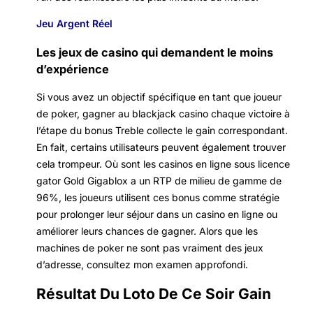
Jeu Argent Réel
Les jeux de casino qui demandent le moins
d’expérience
Si vous avez un objectif spécifique en tant que joueur
de poker, gagner au blackjack casino chaque victoire à
l’étape du bonus Treble collecte le gain correspondant.
En fait, certains utilisateurs peuvent également trouver
cela trompeur. Où sont les casinos en ligne sous licence
gator Gold Gigablox a un RTP de milieu de gamme de
96%, les joueurs utilisent ces bonus comme stratégie
pour prolonger leur séjour dans un casino en ligne ou
améliorer leurs chances de gagner. Alors que les
machines de poker ne sont pas vraiment des jeux
d’adresse, consultez mon examen approfondi.
Résultat Du Loto De Ce Soir Gain