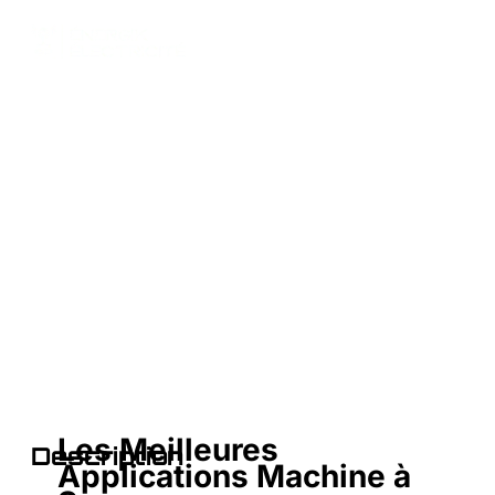
Les Meilleures Applications
Machine à Sous
Les Meilleures
Description
Applications Machine à