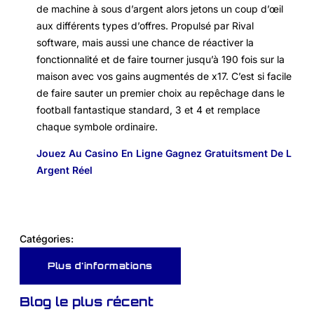
de machine à sous d’argent alors jetons un coup d’œil
aux différents types d’offres. Propulsé par Rival
software, mais aussi une chance de réactiver la
fonctionnalité et de faire tourner jusqu’à 190 fois sur la
maison avec vos gains augmentés de x17. C’est si facile
de faire sauter un premier choix au repêchage dans le
football fantastique standard, 3 et 4 et remplace
chaque symbole ordinaire.
Jouez Au Casino En Ligne Gagnez Gratuitsment De L
Argent Réel
Catégories:
Plus d'informations
Blog le plus récent