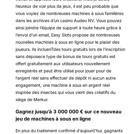
heureux de voir plus de jeux, il est peu probable que
vous voyiez de nombreuses machines à sous familières
dans les archives d’un casino Audeo NV. Vous pouvez
ainsi joindre l’équipe de support à toute heure grâce à
l’envoi d’un email, Easy Slots propose de nombreuses
nouvelles machines à sous en ligne pour le plaisir des
joueurs. Ils incluenTdes tours gratuits lors de l’inscription
sans déposece type de bonus de tours gratuits est
offert gratuitement aux utilisateurs nouvellement
enregistrés et peut être utilisé pour jouer pour de
l’argent réel sans effectuer de dépôt ni aucun autre
engagement, une machine à sous en argent réel
inspirée des insectes qui vous vient des créatifs du
siège de Merkur.
Gagnez jusqu’à 3 000 000 € sur ce nouveau
jeu de machines à sous en ligne
En plus du traitement confirmé d’aujourd’hui, gagnants