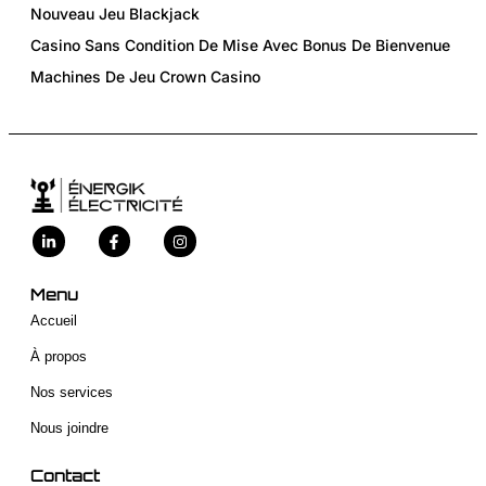
Nouveau Jeu Blackjack
Casino Sans Condition De Mise Avec Bonus De Bienvenue
Machines De Jeu Crown Casino
Menu
Accueil
À propos
Nos services
Nous joindre
Contact