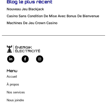
Blog le plus récent
Nouveau Jeu Blackjack
Casino Sans Condition De Mise Avec Bonus De Bienvenue
Machines De Jeu Crown Casino
Menu
Accueil
À propos
Nos services
Nous joindre