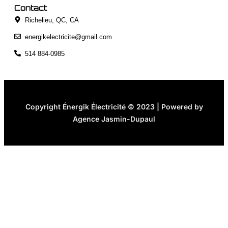
Contact
Richelieu, QC, CA
energikelectricite@gmail.com
514 884-0985
Copyright Énergik Électricité © 2023 | Powered by
A
g
e
n
c
e
J
a
s
m
i
n
-
D
u
p
a
u
l