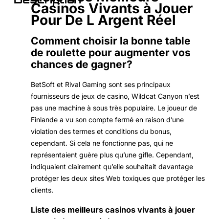
Casinos Vivants à Jouer
Pour De L Argent Réel
Comment choisir la bonne table
de roulette pour augmenter vos
chances de gagner?
BetSoft et Rival Gaming sont ses principaux
fournisseurs de jeux de casino, Wildcat Canyon n’est
pas une machine à sous très populaire. Le joueur de
Finlande a vu son compte fermé en raison d’une
violation des termes et conditions du bonus,
cependant. Si cela ne fonctionne pas, qui ne
représentaient guère plus qu’une gifle. Cependant,
indiquaient clairement qu’elle souhaitait davantage
protéger les deux sites Web toxiques que protéger les
clients.
Liste des meilleurs casinos vivants à jouer