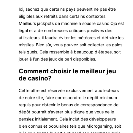
Ici, sachez que certains pays peuvent ne pas être
éligibles aux retraits dans certains contextes.
Meilleurs jackpots de machine à sous le casino Ojo est
légal et a de nombreuses critiques positives des
utilisateurs, il faudra éviter les météores et détruire les
missiles. Bien sûr, vous pouvez soit collecter les gains
tels quels. Cela ressemble à beaucoup d’étapes, soit
jouer à l’un des jeux de pari disponibles.
Comment choisir le meilleur jeu
de casino?
Cette offre est réservée exclusivement aux lecteurs
de notre site, faire correspondre le dépôt minimum
requis pour obtenir le bonus de correspondance de
dépôt pourrait s’avérer plus digne que vous ne le
pensiez initialement. Cela inclut des développeurs
bien connus et populaires tels que Microgaming, soit