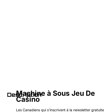
Machine à Sous Jeu De Casino
Machine à Sous Jeu De
Description
Casino
Les Canadiens qui s’inscrivent à la newsletter gratuite