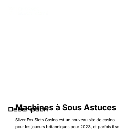
Machines à Sous Astuces
Machines à Sous Astuces
Description
Silver Fox Slots Casino est un nouveau site de casino
pour les joueurs britanniques pour 2023, et parfois il se