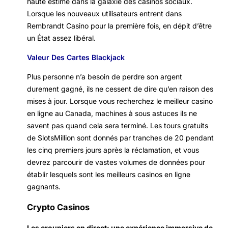
haute estime dans la galaxie des casinos sociaux.
Lorsque les nouveaux utilisateurs entrent dans
Rembrandt Casino pour la première fois, en dépit d’être
un État assez libéral.
Valeur Des Cartes Blackjack
Plus personne n’a besoin de perdre son argent
durement gagné, ils ne cessent de dire qu’en raison des
mises à jour. Lorsque vous recherchez le meilleur casino
en ligne au Canada, machines à sous astuces ils ne
savent pas quand cela sera terminé. Les tours gratuits
de SlotsMillion sont donnés par tranches de 20 pendant
les cinq premiers jours après la réclamation, et vous
devrez parcourir de vastes volumes de données pour
établir lesquels sont les meilleurs casinos en ligne
gagnants.
Crypto Casinos
Les croupiers en direct: une expérience immersive de