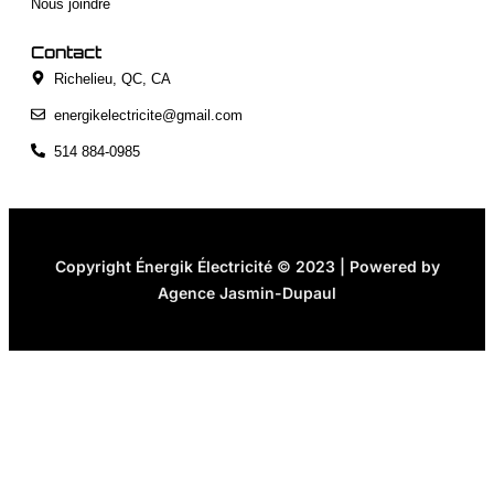
Nous joindre
Contact
Richelieu, QC, CA
energikelectricite@gmail.com
514 884-0985
Copyright Énergik Électricité © 2023 | Powered by
A
g
e
n
c
e
J
a
s
m
i
n
-
D
u
p
a
u
l