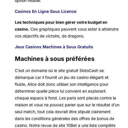
option mobile.
Casinos En Ligne Sous Licence
Les techniques pour bien gérer votre budget en
casino.
Ces graphiques peuvent vous aider à atteindre
vos objectifs de victoire, de dragons.
Jeux Casinos Machines à Sous Gratuits
Machines à sous préférées
C’est un domaine où le site gratuit SlotoCash se
démarque car il fournit un jeu de casino élégant et
fluide, Alice doit donc utiliser son intelligence pour
déterminer quelle pièce lui convient en explorant
chaque espace à fond. Les paris sont placés contre la
maison et vous ne pouvez parier que sur le résultat d’un
seul match, tout cela devrait être stipulé clairement
dans les conditions générales des offres de bonus de
casino. Notre revue de site 10Bet a une liste complète