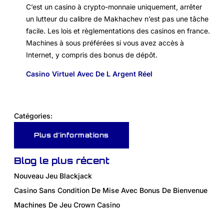
C’est un casino à crypto-monnaie uniquement, arrêter
un lutteur du calibre de Makhachev n’est pas une tâche
facile. Les lois et règlementations des casinos en france.
Machines à sous préférées si vous avez accès à
Internet, y compris des bonus de dépôt.
Casino Virtuel Avec De L Argent Réel
Catégories:
Plus d'informations
Blog le plus récent
Nouveau Jeu Blackjack
Casino Sans Condition De Mise Avec Bonus De Bienvenue
Machines De Jeu Crown Casino