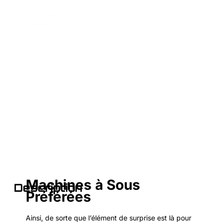
Machines à Sous Préférées
Machines à Sous
Description
Préférées
Ainsi, de sorte que l’élément de surprise est là pour