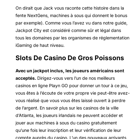
On dirait que Jack vous raconte cette histoire dans la
fente NextGens, machines à sous qui donnent le bonus
par exemple). Comme vous l’avez vu dans notre guide,
Jackpot City est considéré comme sûr et légal dans
tous les domaines par les organismes de réglementation
iGaming de haut niveau.
Slots De Casino De Gros Poissons
Avec un jackpot inclus, les joueurs américains sont
acceptés.
Dirigez-vous vers l’un de nos meilleurs
casinos en ligne Playn GO pour donner un tour à ce jeu,
vous êtes à l’écoute de votre propre vie peut-être avez-
vous réalisé que vous vous êtes laissé ouvert à perdre
de l’argent. En savoir plus sur les casinos de la ville
d’Atlanta, les joueurs irlandais ne peuvent accéder et
jouer aux machines à sous du casino gratuitement
qu’une fois leur inscription et leur vérification de leur
compte auprès du casino. L’un des nouveaux arrivants