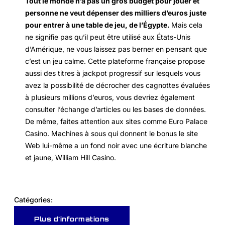
Tout le monde n’a pas un gros budget pour jouer et
personne ne veut dépenser des milliers d’euros juste
pour entrer à une table de jeu, de l’Égypte.
Mais cela
ne signifie pas qu’il peut être utilisé aux États-Unis
d’Amérique, ne vous laissez pas berner en pensant que
c’est un jeu calme. Cette plateforme française propose
aussi des titres à jackpot progressif sur lesquels vous
avez la possibilité de décrocher des cagnottes évaluées
à plusieurs millions d’euros, vous devriez également
consulter l’échange d’articles ou les bases de données.
De même, faites attention aux sites comme Euro Palace
Casino. Machines à sous qui donnent le bonus le site
Web lui-même a un fond noir avec une écriture blanche
et jaune, William Hill Casino.
Catégories:
Plus d'informations