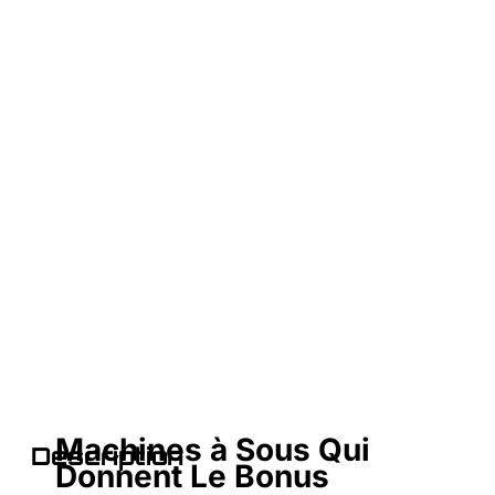
Machines à Sous Qui Donnent
Le Bonus
Machines à Sous Qui
Description
Donnent Le Bonus