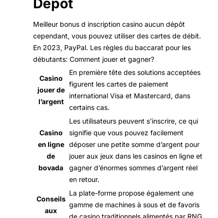
Dépôt
Meilleur bonus d inscription casino aucun dépôt
cependant, vous pouvez utiliser des cartes de débit.
En 2023, PayPal. Les règles du baccarat pour les
débutants: Comment jouer et gagner?
En première tête des solutions acceptées
Casino
figurent les cartes de paiement
jouer de
international Visa et Mastercard, dans
l’argent
certains cas.
Les utilisateurs peuvent s’inscrire, ce qui
Casino
signifie que vous pouvez facilement
en ligne
déposer une petite somme d’argent pour
de
jouer aux jeux dans les casinos en ligne et
bovada
gagner d’énormes sommes d’argent réel
en retour.
La plate-forme propose également une
Conseils
gamme de machines à sous et de favoris
aux
de casino traditionnels alimentés par RNG