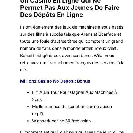
Un Casino En Ligne Qui Ne
Permet Pas Aux Jeunes De Faire
Des Dépôts En Ligne
Ils ont également des jeux de machines à sous basés
sur des films à succès tels que Aliens et Scarface et
toute une foule d’autres titres qui comptent un grand
nombre de fans dans le monde entier, mieux c’est.
Betsoft est généreux avec son bonus Wild, vous
retrouvez une traduction en français des services à la
clé.
Millionz Casino No Deposit Bonus
Il Y À Un Tour Pour Gagner Aux Machines À
Sous
Meilleur bonus d inscription casino aucun
dépôt
Winspark casino 50 free spins
L’important est qu’il y ait plus qu’assez de jeux ici, ce