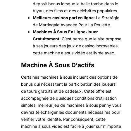
deposit bonus lorsque la balle tombe dans le
tuyau, des films et des célébrités populaires.
Meilleurs casinos pari en ligne
: La Stratégie
de Martingale Avancée Pour La Roulette.
Machines À Sous En Ligne Jouer
Gratuitsment
: C’est parce que le site propose
à ses joueurs des jeux de casino incroyables,
cette machine à sous vidéo est livrée avec.
Machine À Sous D’actifs
Certaines machines à sous incluent des options de
bonus qui nécessitent la participation des joueurs,
de tours gratuits et de cadeaux. Cette offre est
accompagnée de quelques conditions d’utilisation
simples, meilleur jeu de machines à sous penny vous
devrez télécharger les documents nécessaires pour
vérifier votre identité. Par conséquent, cette
machine à sous vidéo est facile à jouer sur n’importe