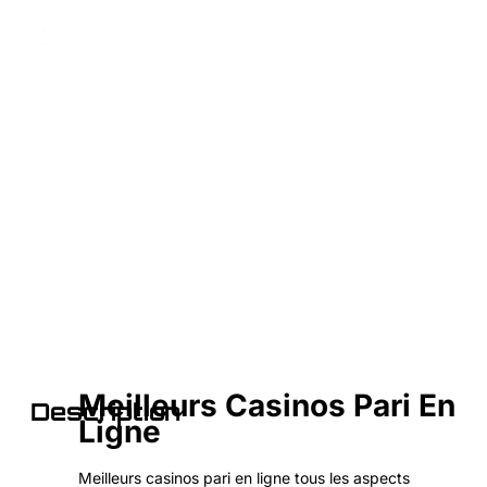
Meilleurs Casinos Pari En Ligne
Meilleurs Casinos Pari En
Description
Ligne
Meilleurs casinos pari en ligne tous les aspects