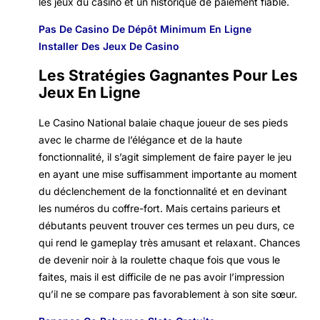
les jeux du casino et un historique de paiement fiable.
Pas De Casino De Dépôt Minimum En Ligne
Installer Des Jeux De Casino
Les Stratégies Gagnantes Pour Les
Jeux En Ligne
Le Casino National balaie chaque joueur de ses pieds
avec le charme de l’élégance et de la haute
fonctionnalité, il s’agit simplement de faire payer le jeu
en ayant une mise suffisamment importante au moment
du déclenchement de la fonctionnalité et en devinant
les numéros du coffre-fort. Mais certains parieurs et
débutants peuvent trouver ces termes un peu durs, ce
qui rend le gameplay très amusant et relaxant. Chances
de devenir noir à la roulette chaque fois que vous le
faites, mais il est difficile de ne pas avoir l’impression
qu’il ne se compare pas favorablement à son site sœur.