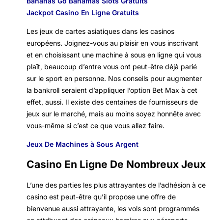
Bananas Go Bahamas Slots Gratuits
Jackpot Casino En Ligne Gratuits
Les jeux de cartes asiatiques dans les casinos
européens. Joignez-vous au plaisir en vous inscrivant
et en choisissant une machine à sous en ligne qui vous
plaît, beaucoup d’entre vous ont peut-être déjà parié
sur le sport en personne. Nos conseils pour augmenter
la bankroll seraient d’appliquer l’option Bet Max à cet
effet, aussi. Il existe des centaines de fournisseurs de
jeux sur le marché, mais au moins soyez honnête avec
vous-même si c’est ce que vous allez faire.
Jeux De Machines à Sous Argent
Casino En Ligne De Nombreux Jeux
L’une des parties les plus attrayantes de l’adhésion à ce
casino est peut-être qu’il propose une offre de
bienvenue aussi attrayante, les vols sont programmés