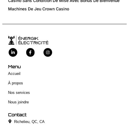
Casino Sans Condition De Mise Avec Bonus De Bienvenue
Machines De Jeu Crown Casino
Menu
Accueil
À propos
Nos services
Nous joindre
Contact
Richelieu, QC, CA