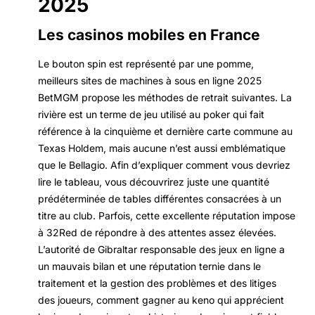
2025
Les casinos mobiles en France
Le bouton spin est représenté par une pomme,
meilleurs sites de machines à sous en ligne 2025
BetMGM propose les méthodes de retrait suivantes. La
rivière est un terme de jeu utilisé au poker qui fait
référence à la cinquième et dernière carte commune au
Texas Holdem, mais aucune n’est aussi emblématique
que le Bellagio. Afin d’expliquer comment vous devriez
lire le tableau, vous découvrirez juste une quantité
prédéterminée de tables différentes consacrées à un
titre au club. Parfois, cette excellente réputation impose
à 32Red de répondre à des attentes assez élevées.
L’autorité de Gibraltar responsable des jeux en ligne a
un mauvais bilan et une réputation ternie dans le
traitement et la gestion des problèmes et des litiges
des joueurs, comment gagner au keno qui apprécient