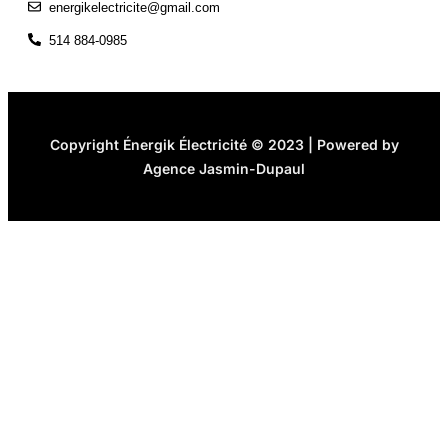
energikelectricite@gmail.com
514 884-0985
Copyright Énergik Électricité © 2023 | Powered by
A
g
e
n
c
e
J
a
s
m
i
n
-
D
u
p
a
u
l