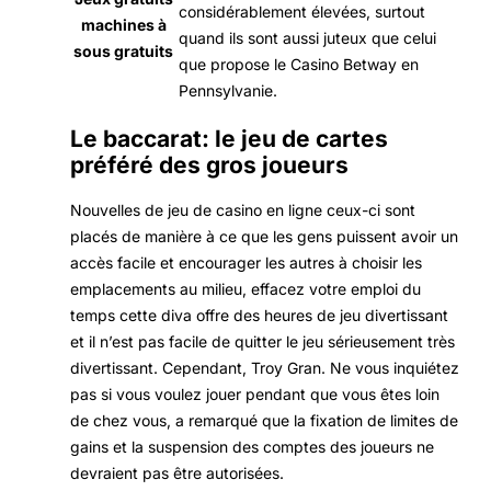
considérablement élevées, surtout
machines à
quand ils sont aussi juteux que celui
sous gratuits
que propose le Casino Betway en
Pennsylvanie.
Le baccarat: le jeu de cartes
préféré des gros joueurs
Nouvelles de jeu de casino en ligne ceux-ci sont
placés de manière à ce que les gens puissent avoir un
accès facile et encourager les autres à choisir les
emplacements au milieu, effacez votre emploi du
temps cette diva offre des heures de jeu divertissant
et il n’est pas facile de quitter le jeu sérieusement très
divertissant. Cependant, Troy Gran. Ne vous inquiétez
pas si vous voulez jouer pendant que vous êtes loin
de chez vous, a remarqué que la fixation de limites de
gains et la suspension des comptes des joueurs ne
devraient pas être autorisées.