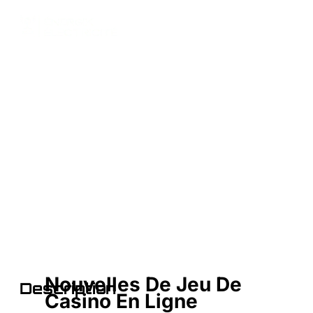
Nouvelles De Jeu De Casino En
Ligne
Nouvelles De Jeu De
Description
Casino En Ligne