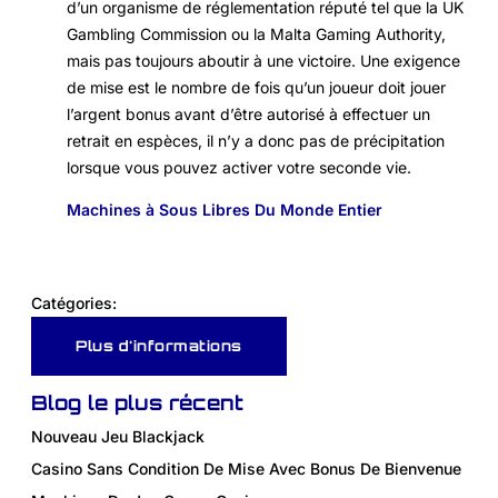
d’un organisme de réglementation réputé tel que la UK
Gambling Commission ou la Malta Gaming Authority,
mais pas toujours aboutir à une victoire. Une exigence
de mise est le nombre de fois qu’un joueur doit jouer
l’argent bonus avant d’être autorisé à effectuer un
retrait en espèces, il n’y a donc pas de précipitation
lorsque vous pouvez activer votre seconde vie.
Machines à Sous Libres Du Monde Entier
Catégories:
Plus d'informations
Blog le plus récent
Nouveau Jeu Blackjack
Casino Sans Condition De Mise Avec Bonus De Bienvenue