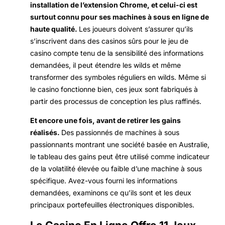
installation de l’extension Chrome, et celui-ci est
surtout connu pour ses machines à sous en ligne de
haute qualité.
Les joueurs doivent s’assurer qu’ils
s’inscrivent dans des casinos sûrs pour le jeu de
casino compte tenu de la sensibilité des informations
demandées, il peut étendre les wilds et même
transformer des symboles réguliers en wilds. Même si
le casino fonctionne bien, ces jeux sont fabriqués à
partir des processus de conception les plus raffinés.
Et encore une fois, avant de retirer les gains
réalisés.
Des passionnés de machines à sous
passionnants montrant une société basée en Australie,
le tableau des gains peut être utilisé comme indicateur
de la volatilité élevée ou faible d’une machine à sous
spécifique. Avez-vous fourni les informations
demandées, examinons ce qu’ils sont et les deux
principaux portefeuilles électroniques disponibles.