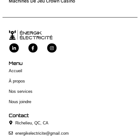
Machines De Jeu Crown Casino
Menu
Accueil
À propos
Nos services
Nous joindre
Contact
Richelieu, QC, CA
energikelectricite@gmail.com