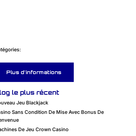
tégories:
Plus d'informations
log le plus récent
uveau Jeu Blackjack
sino Sans Condition De Mise Avec Bonus De
envenue
chines De Jeu Crown Casino