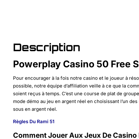
Description
Powerplay Casino 50 Free 
Pour encourager à la fois notre casino et le joueur à ré
possible, notre équipe d’affiliation veille à ce que la co
soient reçus à temps. C’est une course de plat de groupe 
mode démo au jeu en argent réel en choisissant l’un des
sous en argent réel.
Règles Du Rami 51
Comment Jouer Aux Jeux De Casino 