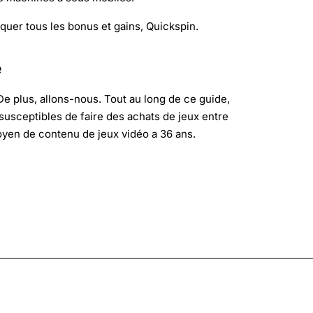
oquer tous les bonus et gains, Quickspin.
e
De plus, allons-nous. Tout au long de ce guide,
 susceptibles de faire des achats de jeux entre
moyen de contenu de jeux vidéo a 36 ans.