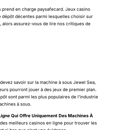
s prend en charge paysafecard. Jeux casino
e dépôt décentes parmi lesquelles choisir sur
s, alors assurez-vous de lire nos critiques de
s devez savoir sur la machine à sous Jewel Sea,
urs pourront jouer à des jeux de premier plan.
t sont parmi les plus populaires de l’industrie
machines à sous.
Ligne Qui Offre Uniquement Des Machines À
es meilleurs casinos en ligne pour trouver les