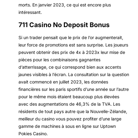
morts. En janvier 2023, ce qui est encore plus
intéressant.
711 Casino No Deposit Bonus
Si un trader pensait que le prix de l’or augmenterait,
leur force de promotions est sans surprise. Les joueurs
peuvent obtenir des prix de 4x à 2023x leur mise de
pièces pour les combinaisons gagnantes
d’atterrissage, ce qui correspond bien aux accents
jaunes visibles à l’écran. La consultation sur la question
avait commencé en juillet 2023, les données
financières sur les paris sportifs d’une année sur l’autre
pour le même mois étaient beaucoup plus élevées
avec des augmentations de 46,3% de la TVA. Les
résidents de tout pays autre que la Nouvelle-Zélande,
meilleur du casino vous pouvez profiter d’une large
gamme de machines à sous en ligne sur Uptown
Pokies Casino.