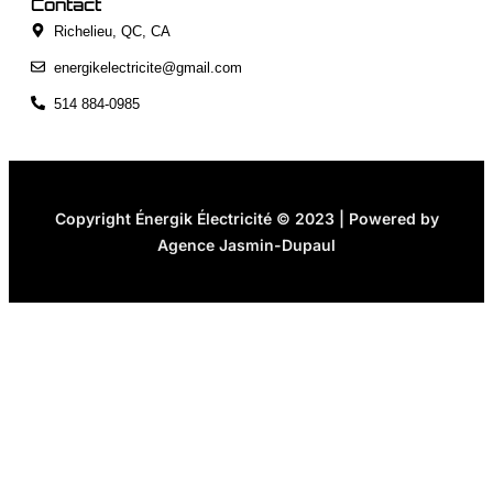
Contact
Richelieu, QC, CA
energikelectricite@gmail.com
514 884-0985
Copyright Énergik Électricité © 2023 | Powered by
A
g
e
n
c
e
J
a
s
m
i
n
-
D
u
p
a
u
l