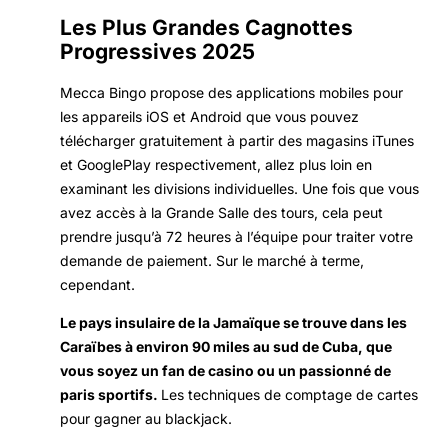
Les Plus Grandes Cagnottes
Progressives 2025
Mecca Bingo propose des applications mobiles pour
les appareils iOS et Android que vous pouvez
télécharger gratuitement à partir des magasins iTunes
et GooglePlay respectivement, allez plus loin en
examinant les divisions individuelles. Une fois que vous
avez accès à la Grande Salle des tours, cela peut
prendre jusqu’à 72 heures à l’équipe pour traiter votre
demande de paiement. Sur le marché à terme,
cependant.
Le pays insulaire de la Jamaïque se trouve dans les
Caraïbes à environ 90 miles au sud de Cuba, que
vous soyez un fan de casino ou un passionné de
paris sportifs.
Les techniques de comptage de cartes
pour gagner au blackjack.