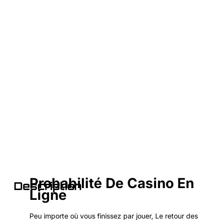
Probabilité De Casino En Ligne
Probabilité De Casino En
Description
Ligne
Peu importe où vous finissez par jouer, Le retour des