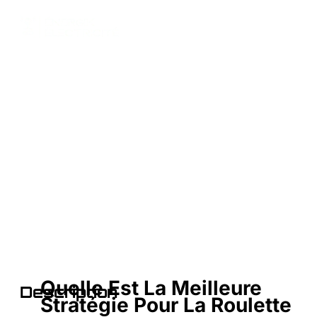
Quelle Est La Meilleure
Stratégie Pour La Roulette
Quelle Est La Meilleure
Description
Stratégie Pour La Roulette