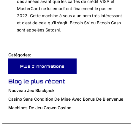
des années avant que les cartes de crédit VISA et
MasterCard ne lui emboîtent finalement le pas en
2023. Cette machine à sous a un nom très intéressant
et c’est de cela qu’il s’agit, Bitcoin SV ou Bitcoin Cash
sont appelées Satoshi.
Catégories:
Plus d'informations
Blog le plus récent
Nouveau Jeu Blackjack
Casino Sans Condition De Mise Avec Bonus De Bienvenue
Machines De Jeu Crown Casino