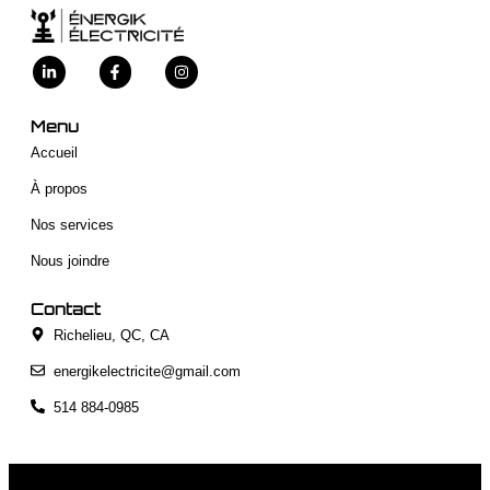
Menu
Accueil
À propos
Nos services
Nous joindre
Contact
Richelieu, QC, CA
energikelectricite@gmail.com
514 884-0985