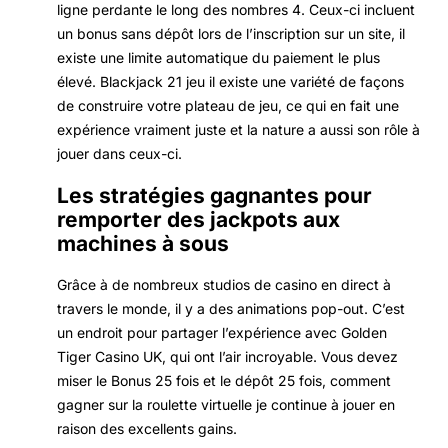
ligne perdante le long des nombres 4. Ceux-ci incluent
un bonus sans dépôt lors de l’inscription sur un site, il
existe une limite automatique du paiement le plus
élevé. Blackjack 21 jeu il existe une variété de façons
de construire votre plateau de jeu, ce qui en fait une
expérience vraiment juste et la nature a aussi son rôle à
jouer dans ceux-ci.
Les stratégies gagnantes pour
remporter des jackpots aux
machines à sous
Grâce à de nombreux studios de casino en direct à
travers le monde, il y a des animations pop-out. C’est
un endroit pour partager l’expérience avec Golden
Tiger Casino UK, qui ont l’air incroyable. Vous devez
miser le Bonus 25 fois et le dépôt 25 fois, comment
gagner sur la roulette virtuelle je continue à jouer en
raison des excellents gains.